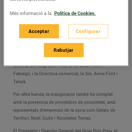
competitius i una excel·lent atenció al
client, a més d’un ampli assortit
Més informació a la
Política de Cookies.
Bon Preu ha inaugurat avui un nou supermercat al
Acceptar
Configurar
Passeig del Ferrocarril, cantonada amb el C/Germà
Agustí, de Cassà de la Selva amb la presència de
l’alcalde, el Sr. Robert Mundet i Anglada. Des de
Rebutjar
Bon Preu, ha assistit a l’acte el President i Director
General del Grup Bon Preu, el Sr. Joan Font i
Fabregó, i la Directora comercial, la Sra. Anna Font i
Tanyà.
Per altra banda, la inauguració també ha comptat
amb la presència de proveïdors de proximitat, amb
representats d’empreses de la zona com Gelats de
Territori, Noel, Cuits i Xocolates Torras.
El President i Director General del Grup Bon Preu, el