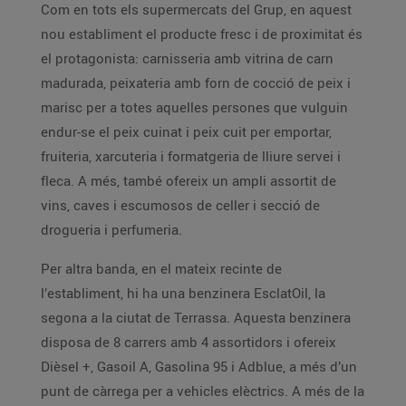
Com en tots els supermercats del Grup, en aquest
nou establiment el producte fresc i de proximitat és
el protagonista: carnisseria amb vitrina de carn
madurada, peixateria amb forn de cocció de peix i
marisc per a totes aquelles persones que vulguin
endur-se el peix cuinat i peix cuit per emportar,
fruiteria, xarcuteria i formatgeria de lliure servei i
fleca. A més, també ofereix un ampli assortit de
vins, caves i escumosos de celler i secció de
drogueria i perfumeria.
Per altra banda, en el mateix recinte de
l’establiment, hi ha una benzinera EsclatOil, la
segona a la ciutat de Terrassa. Aquesta benzinera
disposa de 8 carrers amb 4 assortidors i ofereix
Dièsel +, Gasoil A, Gasolina 95 i Adblue, a més d’un
punt de càrrega per a vehicles elèctrics. A més de la