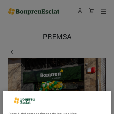
PREMSA
Nou Bonpreu al barri
Gestió del consentiment de les Cookies