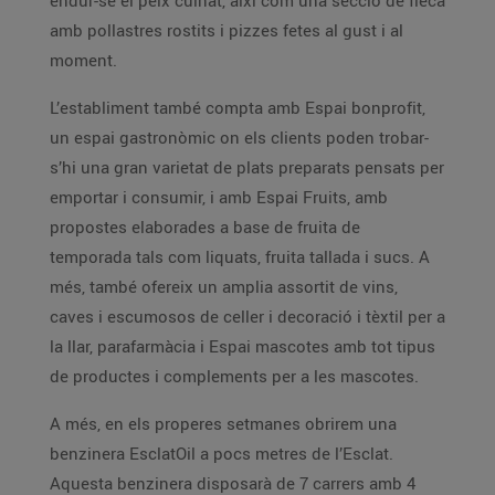
endur-se el peix cuinat, així com una secció de fleca
amb pollastres rostits i pizzes fetes al gust i al
moment.
L’establiment també compta amb Espai bonprofit,
un espai gastronòmic on els clients poden trobar-
s’hi una gran varietat de plats preparats pensats per
emportar i consumir, i amb Espai Fruits, amb
propostes elaborades a base de fruita de
temporada tals com liquats, fruita tallada i sucs. A
més, també ofereix un amplia assortit de vins,
caves i escumosos de celler i decoració i tèxtil per a
la llar, parafarmàcia i Espai mascotes amb tot tipus
de productes i complements per a les mascotes.
A més, en els properes setmanes obrirem una
benzinera EsclatOil a pocs metres de l’Esclat.
Aquesta benzinera disposarà de 7 carrers amb 4