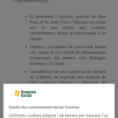
12/de desembre/2024
El president i director general de Bon
Preu, el Sr. Joan Font i Fabregó, va visitar
ahir el nou Esclat per conèixer
l’establiment i donar la benvinguda a tot
l’equip.
Diversos proveïdors de proximitat també
van visitar el nou Esclat en representació
d’empreses del territori com Mafriges,
Ecampos i la Cleda.
L’establiment té una superfície de vendes
de 2.300m2, ha suposat una inversió de
16,5 milions d’euros i disposa de
pàrquing, 6 places de les quals són amb
carregadors per a vehicles elèctrics.
Aquest nou supermercat, com tots els
establiments Esclat, es caracteritza pel
Gestió del consentiment de les Cookies
producte fresc de qualitat i de km0, preus
Utilitzem cookies pròpies i de tercers per mesurar l’ús