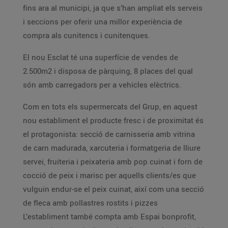
fins ara al municipi, ja que s’han ampliat els serveis
i seccions per oferir una millor experiència de
compra als cunitencs i cunitenques.
El nou Esclat té una superfície de vendes de
2.500m2 i disposa de pàrquing, 8 places del qual
són amb carregadors per a vehicles elèctrics.
Com en tots els supermercats del Grup, en aquest
nou establiment el producte fresc i de proximitat és
el protagonista: secció de carnisseria amb vitrina
de carn madurada, xarcuteria i formatgeria de lliure
servei, fruiteria i peixateria amb pop cuinat i forn de
cocció de peix i marisc per aquells clients/es que
vulguin endur-se el peix cuinat, així com una secció
de fleca amb pollastres rostits i pizzes
L’establiment també compta amb Espai bonprofit,