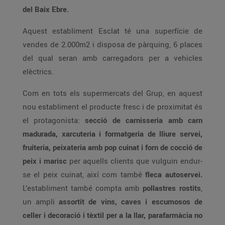
del Baix Ebre.
Aquest establiment Esclat té una superfície de
vendes de 2.000m2 i disposa de pàrquing, 6 places
del qual seran amb carregadors per a vehicles
elèctrics.
Com en tots els supermercats del Grup, en aquest
nou establiment el producte fresc i de proximitat és
el protagonista:
secció de carnisseria amb carn
madurada, xarcuteria i formatgeria de lliure servei,
fruiteria, peixateria amb pop cuinat i forn de cocció de
peix i marisc
per aquells clients que vulguin endur-
se el peix cuinat, així com també
fleca autoservei.
L’establiment també compta amb
pollastres rostits
,
un ampli
assortit de vins, caves i escumosos de
celler i decoració i tèxtil per a la llar, parafarmàcia no