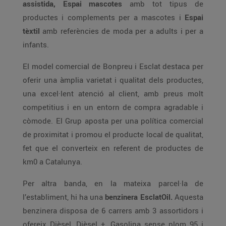
assistida, Espai mascotes
amb tot tipus de
productes i complements per a mascotes i
Espai
tèxtil
amb referències de moda per a adults i per a
infants.
El model comercial de Bonpreu i Esclat destaca per
oferir una àmplia varietat i qualitat dels productes,
una excel·lent atenció al client, amb preus molt
competitius i en un entorn de compra agradable i
còmode. El Grup aposta per una política comercial
de proximitat i promou el producte local de qualitat,
fet que el converteix en referent de productes de
km0 a Catalunya.
Per altra banda, en la mateixa parcel·la de
l’establiment, hi ha una
benzinera EsclatOil.
Aquesta
benzinera disposa de 6 carrers amb 3 assortidors i
ofereix Dièsel, Dièsel +, Gasolina sense plom 95 i