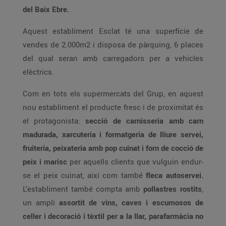
del Baix Ebre.
Aquest establiment Esclat té una superfície de
vendes de 2.000m2 i disposa de pàrquing, 6 places
del qual seran amb carregadors per a vehicles
elèctrics.
Com en tots els supermercats del Grup, en aquest
nou establiment el producte fresc i de proximitat és
el protagonista:
secció de carnisseria amb carn
madurada, xarcuteria i formatgeria de lliure servei,
fruiteria, peixateria amb pop cuinat i forn de cocció de
peix i marisc
per aquells clients que vulguin endur-
se el peix cuinat, així com també
fleca autoservei.
L’establiment també compta amb
pollastres rostits
,
un ampli
assortit de vins, caves i escumosos de
celler i decoració i tèxtil per a la llar, parafarmàcia no