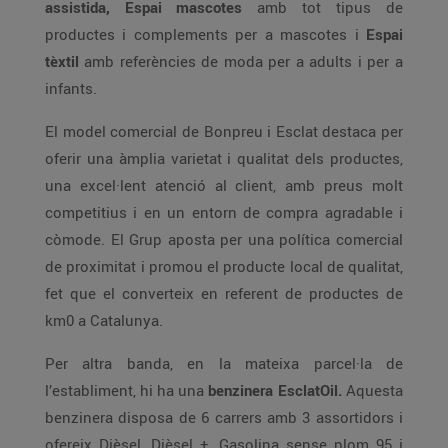
assistida, Espai mascotes
amb tot tipus de
productes i complements per a mascotes i
Espai
tèxtil
amb referències de moda per a adults i per a
infants.
El model comercial de Bonpreu i Esclat destaca per
oferir una àmplia varietat i qualitat dels productes,
una excel·lent atenció al client, amb preus molt
competitius i en un entorn de compra agradable i
còmode. El Grup aposta per una política comercial
de proximitat i promou el producte local de qualitat,
fet que el converteix en referent de productes de
km0 a Catalunya.
Per altra banda, en la mateixa parcel·la de
l’establiment, hi ha una
benzinera EsclatOil.
Aquesta
benzinera disposa de 6 carrers amb 3 assortidors i
ofereix Dièsel, Dièsel +, Gasolina sense plom 95 i