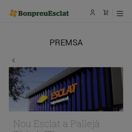
PREMSA
Nou Esclat a Pallejà