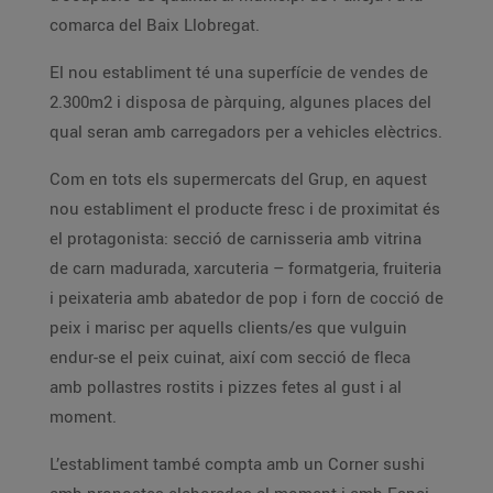
comarca del Baix Llobregat.
El nou establiment té una superfície de vendes de
2.300m2 i disposa de pàrquing, algunes places del
qual seran amb carregadors per a vehicles elèctrics.
Com en tots els supermercats del Grup, en aquest
nou establiment el producte fresc i de proximitat és
el protagonista: secció de carnisseria amb vitrina
de carn madurada, xarcuteria – formatgeria, fruiteria
i peixateria amb abatedor de pop i forn de cocció de
peix i marisc per aquells clients/es que vulguin
endur-se el peix cuinat, així com secció de fleca
amb pollastres rostits i pizzes fetes al gust i al
moment.
L’establiment també compta amb un Corner sushi