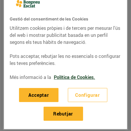
Bonpreu a l’antic
cinema Urgell de
Barcelona
Gestió del consentiment de les Cookies
Utilitzem cookies pròpies i de tercers per mesurar l’ús
29/de novembre/2019
del web i mostrar publicitat basada en un perfil
segons els teus hàbits de navegació.
L’establiment té una superfície de vendes
de 441 m² i 22 places d’aparcament
Pots acceptar, rebutjar les no essencials o configurar
Amb l’obertura del supermercat s’han
les teves preferències.
creat 47 nous llocs de treball al barri de
Sant Antoni
Més informació a la
Política de Cookies.
Acceptar
Configurar
Bon Preu
ha obert un nou
supermercat Bonpreu al
barri de Sant Antoni de Barcelona,
situat al carrer
Rebutjar
Comte d’Urgell, 31-33, on hi havia l’antic cinema
Urgell. El nou establiment té una superfície de