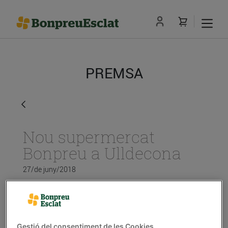
PREMSA
Nou supermercat
Bonpreu a Ulldecona
27/de juny/2018
L’establiment té una superfície de vendes
de més de 1.200 m² i 87 places
d’aparcament
Gestió del consentiment de les Cookies