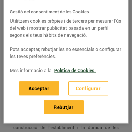
a Manlleu
25/de febrer/2020
Gestió del consentiment de les Cookies
Utilitzem cookies pròpies i de tercers per mesurar l’ús
L’establiment té una superfície de vendes
del web i mostrar publicitat basada en un perfil
2.205 m², 163 places d’aparcament i ha
segons els teus hàbits de navegació.
suposat una inversió de 10 milions
d’euros
Pots acceptar, rebutjar les no essencials o configurar
les teves preferències.
Més informació a la
Política de Cookies.
Bon Preu
ha obert un nou supermercat Esclat a
Manlleu situat a la carretera de Roda, s/n, a l’antiga
Acceptar
Configurar
fabrica de Can Brocato. El nou establiment té una
superfície de vendes de 2.205 m² i 163 places
d’aparcament.
Rebutjar
S’ha realitzat una
inversió de 10 milions d’euros
en la
construcció de l’establiment i la durada de les