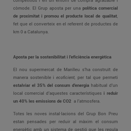
competitius i en un entorn de compra agradable i
còmode. El Grup aposta per una
política comercial
de proximitat i promou el producte local de qualitat
,
fet que el converteix en el referent de productes de
km 0 a Catalunya.
Aposta per la sostenibilitat i l’eficiència energètica
El nou supermercat de Manlleu s’ha construït de
manera sostenible i
ecoficient,
per tal que permeti
estalviar el 35% del consum d’energia
habitual d’un
local comercial d’aquestes característiques
i reduir
un 40% les emissions de CO2
a l’atmosfera.
Totes les noves instal·lacions del Grup Bon Preu
estan pensades per reduir al màxim el consum
energètic amb un sistema de gestió que les regula