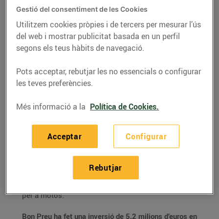
a Tossa de Mar
Gestió del consentiment de les Cookies
20/de setembre/2018
Utilitzem cookies pròpies i de tercers per mesurar l’ús
del web i mostrar publicitat basada en un perfil
L’establiment té una superfície de vendes
segons els teus hàbits de navegació.
de 1.799 m² i 111 places d’aparcament
Pots acceptar, rebutjar les no essencials o configurar
Amb l’obertura del supermercat s’han
creat 29 llocs de treball a la localitat
les teves preferències.
Més informació a la
Política de Cookies.
Bon Preu ha inaugurat un
nou supermercat Esclat a
Acceptar
Configurar
Tossa de Mar
situat al c. de Lluís Companys, cant. c.
de Francesc Macià. El nou establiment té una
Rebutjar
superfície de vendes de
1.799 m² i 111 places
d’aparcament
per a cotxes, 42 per a bicicletes i 11
per a motos.
Bon Preu ha fet una inversió de 5,2 milions d’euros en