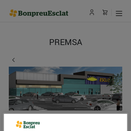
PREMSA
Obre les portes el nou