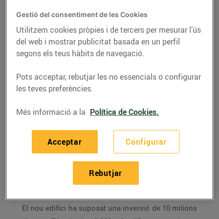
hipermercat Esclat a
Olot, el primer a la
Gestió del consentiment de les Cookies
Garrotxa, el 45è a tot
Utilitzem cookies pròpies i de tercers per mesurar l’ús
del web i mostrar publicitat basada en un perfil
Catalunya
segons els teus hàbits de navegació.
20/de juny/2016
Pots acceptar, rebutjar les no essencials o configurar
les teves preferències.
El primer hipermercat
Esclat
de la comarca de la
Garrotxa (Girona) obre les seves portes aquest
Més informació a la
Política de Cookies.
dimarts 21 de juny a Olot al polígon de la Guardiola,
al costat de l'Hospital Comarcal d’Olot. Aquest
Acceptar
Configurar
establiment del
Grup Bon Preu
és el segon a la
localitat, ja que hi ha un supermercat
Bonpreu
al
Rebutjar
centre de la població. Aquest Esclat és el 45è a tot
Catalunya.
El nou edifici ha suposat una inversió de 10 milions