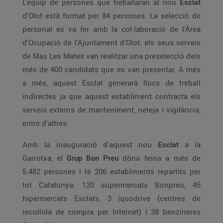
L'equip de persones que treballaran al nou
Esclat
d'Olot està format per 84 persones. La selecció de
personal es va fer amb la col·laboració de l'Àrea
d'Ocupació de l'Ajuntament d'Olot: els seus serveis
de Mas Les Mates van realitzar una preselecció dels
més de 400 candidats que es van presentar. A més
a més, aquest Esclat generarà llocs de treball
indirectes ja que aquest establiment contracta els
serveis externs de manteniment, neteja i vigilància,
entre d'altres.
Amb la inauguració d'aquest nou
Esclat
a la
Garrotxa, el
Grup Bon Preu
dóna feina a més de
5.482 persones i té 206 establiments repartits per
tot Catalunya: 120 supermercats Bonpreu, 45
hipermercats Esclats, 3 iquodrive (centres de
recollida de compra per Internet) i 38 benzineres