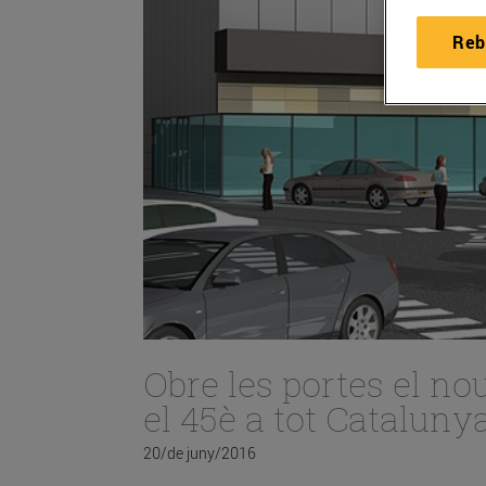
Reb
Obre les portes el no
el 45è a tot Cataluny
20/de juny/2016