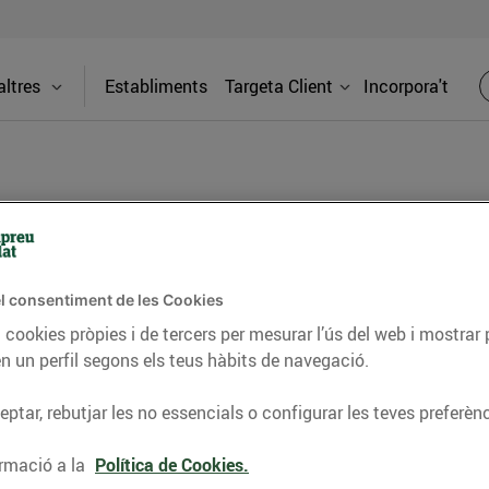
ltres
Establiments
Targeta Client
Incorpora't
PREMSA
l consentiment de les Cookies
itat dels supermercats Bonpreu i Esclat a través de la
 cookies pròpies i de tercers per mesurar l’ús del web i mostrar 
n un perfil segons els teus hàbits de navegació.
ptar, rebutjar les no essencials o configurar les teves preferènc
rmació a la
Política de Cookies.