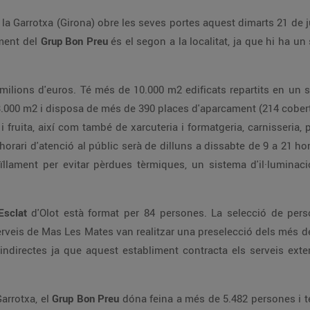
la Garrotxa (Girona) obre les seves portes aquest dimarts 21 de ju
ment del
Grup Bon Preu
és el segon a la localitat, ja que hi ha u
milions d'euros. Té més de 10.000 m2 edificats repartits en un so
0 m2 i disposa de més de 390 places d'aparcament (214 cobertes 
 fruita, així com també de xarcuteria i formatgeria, carnisseria, 
u horari d'atenció al públic serà de dilluns a dissabte de 9 a 21 h
aïllament per evitar pèrdues tèrmiques, un sistema d'il·lumina
Esclat
d'Olot està format per 84 persones. La selecció de perso
erveis de Mas Les Mates van realitzar una preselecció dels més 
indirectes ja que aquest establiment contracta els serveis exte
Garrotxa, el
Grup Bon Preu
dóna feina a més de 5.482 persones i té