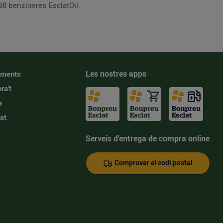
38 benzineres EsclatOil.
Les nostres apps
iments
ra't
a
at
Serveis d'entrega de compra online
Comprovar el codi postal