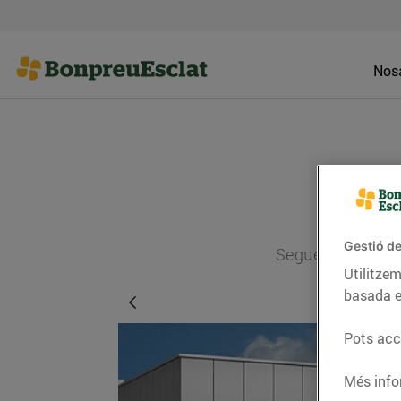
Nosa
Gestió de
Segueix l'actual
Utilitzem
basada e
Pots acce
Més info