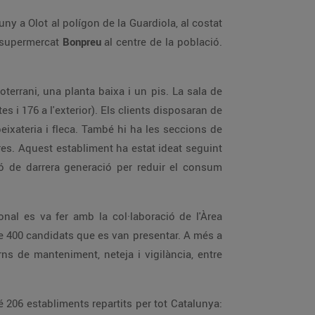
ny a Olot al polígon de la Guardiola, al costat
n supermercat
Bonpreu
al centre de la població.
terrani, una planta baixa i un pis. La sala de
i 176 a l'exterior). Els clients disposaran de
peixateria i fleca. També hi ha les seccions de
ores. Aquest establiment ha estat ideat seguint
ció de darrera generació per reduir el consum
nal es va fer amb la col·laboració de l'Àrea
de 400 candidats que es van presentar. A més a
rns de manteniment, neteja i vigilància, entre
 206 establiments repartits per tot Catalunya: