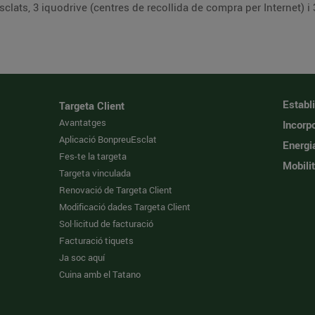
ats, 3 iquodrive (centres de recollida de compra per Internet) i 
Establ
Targeta Client
Avantatges
Incorpo
Aplicació BonpreuEsclat
Energi
Fes-te la targeta
Mobilit
Targeta vinculada
Renovació de Targeta Client
Modificació dades Targeta Client
Sol·licitud de facturació
Facturació tiquets
Ja soc aquí
Cuina amb el Tatano