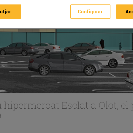
utjar
Configurar
Ac
u hipermercat Esclat a Olot, el
a