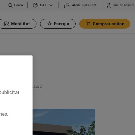
Cerca
Atenció al client
Iniciar sessió
CAT
Mobilitat
Energia
Comprar online
 secció de premsa
publicitat
ies.