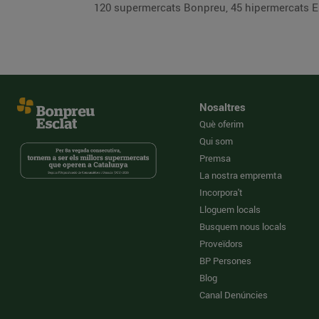
120 supermercats Bonpreu, 45 hipermercats Escl
Nosaltres
Què oferim
Qui som
Premsa
La nostra empremta
Incorpora't
Lloguem locals
Busquem nous locals
Proveïdors
BP Persones
Blog
Canal Denúncies