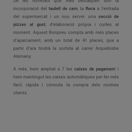
De les novetats que més destaquen són la
incorporació del
taulell de carn
, la
fleca
a l’entrada
del supermercat i un nou servei: una
secció de
pizzes al gust
, d’elaboració pròpia i cuites al
moment. Aquest Bonpreu compta amb més places
d’aparcament, amb un total de 41 places, que a
partir d’ara tindrà la sortida al carrer Arquebisbe
Alemany.
A més, hem ampliat a 7 les
caixes de pagamen
t i
hem mantingut les caixes automàtiques per fer més
fàcil, ràpida i còmoda la compra dels nostres
clients.