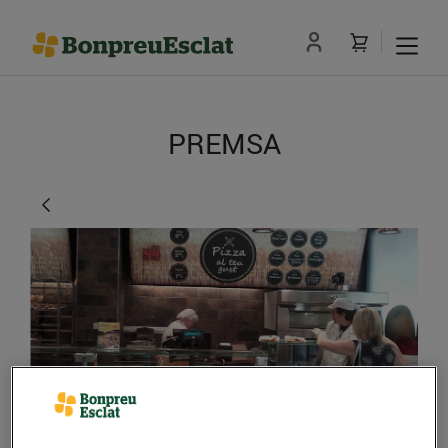
PREMSA
Reobre amb novetats el