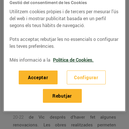
Bonpreu del carrer
Gestió del consentiment de les Cookies
Arquebisbe Alemany de
Utilitzem cookies pròpies i de tercers per mesurar l’ús
Vic
del web i mostrar publicitat basada en un perfil
segons els teus hàbits de navegació.
27/de juliol/2017
Pots acceptar, rebutjar les no essencials o configurar
Les obres de reforma permetran millorar
les teves preferències.
l’experiència de compra i incrementar
l’estalvi energètic
Més informació a la
Política de Cookies.
S’han incorporat un nou taulell de
carnisseria i una fleca a l’entrada
Acceptar
Configurar
El supermercat disposa d’una gran
novetat: una secció de pizzes al gust,
d’elaboració pròpia i cuites al moment
Rebutjar
Avui reobrim el
Bonpreu
del
C. Arquebisbe Alemany,
20-22
de Vic després d’haver fet algunes
renovacions. Les obres realitzades permeten