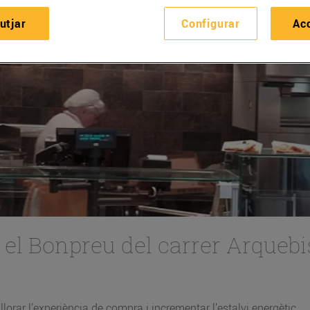
utjar
Configurar
Ac
el Bonpreu del carrer Arqueb
orar l’experiència de compra i incrementar l’estalvi energètic