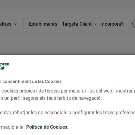
ltres
Establiments
Targeta Client
Incorpora't
PREMSA
l consentiment de les Cookies
itat dels supermercats Bonpreu i Esclat a través de la
 cookies pròpies i de tercers per mesurar l’ús del web i mostrar 
n un perfil segons els teus hàbits de navegació.
ptar, rebutjar les no essencials o configurar les teves preferènc
rmació a la
Política de Cookies.