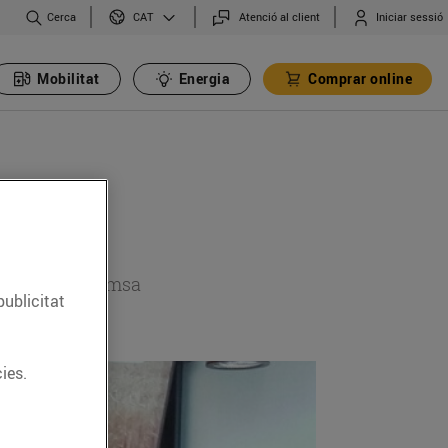
Cerca
Atenció al client
Iniciar sessió
CAT
Mobilitat
Energia
Comprar online
 secció de premsa
publicitat
ies.