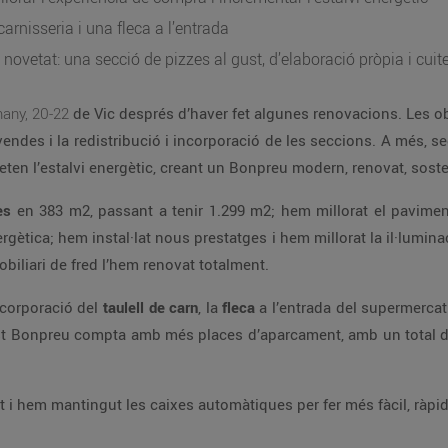
arnisseria i una fleca a l’entrada
ovetat: una secció de pizzes al gust, d’elaboració pròpia i cui
any, 20-22
de Vic després d’haver fet algunes renovacions. Les o
vendes i la redistribució i incorporació de les seccions. A més, se
en l’estalvi energètic, creant un Bonpreu modern, renovat, sosten
es
en 383 m2, passant a tenir 1.299 m2; hem millorat el paviment
rgètica; hem instal·lat nous prestatges i hem millorat la il·lumi
biliari de fred l’hem renovat totalment.
ncorporació del
taulell de carn
, la
fleca
a l’entrada del supermerca
t Bonpreu compta amb més places d’aparcament, amb un total de 4
t i hem mantingut les caixes automàtiques per fer més fàcil, ràpi