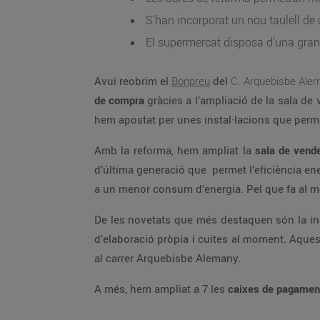
S’han incorporat un nou taulell de c
El supermercat disposa d’una gran n
Avui reobrim el
Bonpreu
del
C. Arquebisbe Alem
de compra
gràcies a l’ampliació de la sala de 
hem apostat per unes instal·lacions que permet
Amb la reforma, hem ampliat la
sala de vend
d’última generació que permet l’eficiència ene
a un menor consum d’energia. Pel que fa al mo
De les novetats que més destaquen són la i
d’elaboració pròpia i cuites al moment. Aques
al carrer Arquebisbe Alemany.
A més, hem ampliat a 7 les
caixes de pagamen