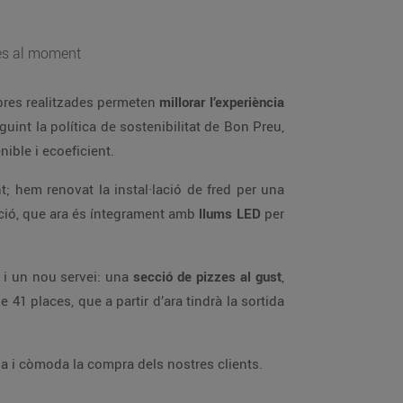
tes al moment
bres realitzades permeten
millorar l’experiència
guint la política de sostenibilitat de Bon Preu,
ible i ecoeficient.
; hem renovat la instal·lació de fred per una
nació, que ara és íntegrament amb
llums LED
per
t i un nou servei: una
secció de pizzes al gust
,
1 places, que a partir d’ara tindrà la sortida
da i còmoda la compra dels nostres clients.