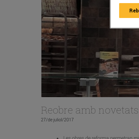
Reb
Reobre amb novetats 
27/de juliol/2017
Les obres de reforma permetran mill