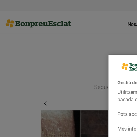
Nosa
Gestió de
Segueix l'actual
Utilitzem
basada e
Pots acce
Més info