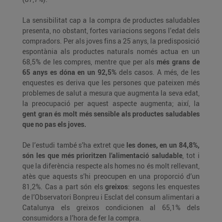
La sensibilitat cap a la compra de productes saludables
presenta, no obstant, fortes variacions segons l’edat dels
compradors. Per als joves fins a 25 anys, la predisposició
espontània als productes naturals només actua en un
68,5% de les compres, mentre que per als
més grans de
65 anys es dóna en un 92,5%
dels casos. A més, de les
enquestes es deriva que les persones que pateixen més
problemes de salut a mesura que augmenta la seva edat,
la preocupació per aquest aspecte augmenta; així, la
gent gran és molt més sensible als productes saludables
que no pas els joves.
De l’estudi també s’ha extret que
les dones, en un 84,8%,
són les que més prioritzen l’alimentació saludable
, tot i
que la diferència respecte als homes no és molt rellevant,
atès que aquests s’hi preocupen en una proporció d’un
81,2%. Cas a part són els
greixos
: segons les enquestes
de l’Observatori Bonpreu i Esclat del consum alimentari a
Catalunya els greixos condicionen al 65,1% dels
consumidors a l’hora de fer la compra.