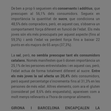
De ben a prop li segueixen els
conservants i additius
, que
preocupen al 56,1% dels consumidors. Segueix en
importància la quantitat de
sucre
, que condiciona un
48,5% dels compradors, però, en aquest cas, s’observa un
comportament força diferent en funció de l’edat. Els més
joves són els més preocupats per aquest aspecte (fins al
59,3%) i amb l’edat va perdent força fins a baixar 22
punts en els majors de 65 anys (37,3%).
La
sal
, però,
no sembla preocupar tant els consumidors
catalans.
Només manifesten que li donen importància un
25,1% de les persones entrevistades i en aquest cas, però,
l’edat actua de forma totalment diferent al sucre.
Entre
els més joves la sal afecta un 20,4%
dels consumidors,
però aquest percentatge s’incrementa fins al 31,3% en les
persones de més edat. Altres elements, com ara el gluten
(considerat pel 8,6% dels enquestats), apareixen com a
molt menys rellevants a l’hora de comprar aliments.
GIRONA I BARCELONA ENCAPÇALEN LA