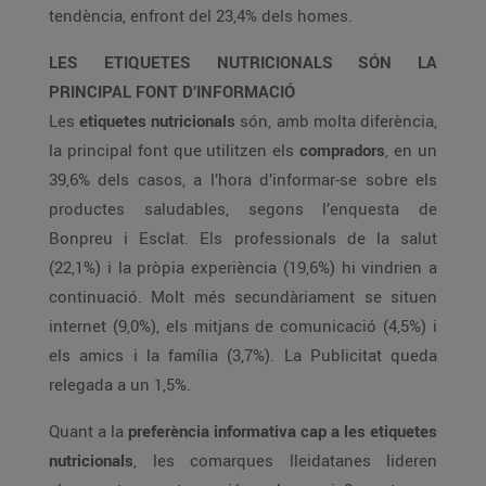
tendència, enfront del 23,4% dels homes.
LES ETIQUETES NUTRICIONALS SÓN LA
PRINCIPAL FONT D’INFORMACIÓ
Les
etiquetes nutricionals
són, amb molta diferència,
la principal font que utilitzen els
compradors
, en un
39,6% dels casos, a l’hora d’informar-se sobre els
productes saludables, segons l’enquesta de
Bonpreu i Esclat. Els professionals de la salut
(22,1%) i la pròpia experiència (19,6%) hi vindrien a
continuació. Molt més secundàriament se situen
internet (9,0%), els mitjans de comunicació (4,5%) i
els amics i la família (3,7%). La Publicitat queda
relegada a un 1,5%.
Quant a la
preferència informativa cap a les etiquetes
nutricionals
, les comarques lleidatanes lideren