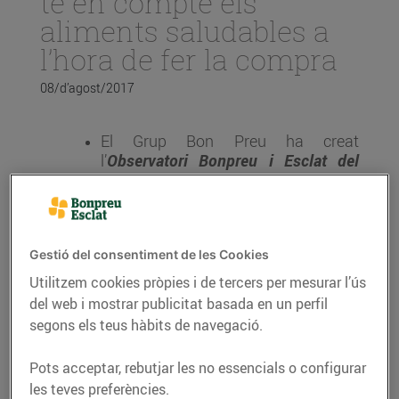
té en compte els
aliments saludables a
l’hora de fer la compra
08/d’agost/2017
El Grup Bon Preu ha creat
l’
Observatori Bonpreu i Esclat del
Consum Alimentari a Catalunya
amb
l’objectiu de conèixer les tendències
alimentàries i de consum a les llars
catalanes
Gestió del consentiment de les Cookies
El segon informe de l’Observatori
Utilitzem cookies pròpies i de tercers per mesurar l’ús
detecta que la demarcació de Lleida
del web i mostrar publicitat basada en un perfil
és la més sensible als aliments
saludables
segons els teus hàbits de navegació.
Girona i Barcelona són les
Pots acceptar, rebutjar les no essencials o configurar
demarcacions on els consumidors
les teves preferències.
tenen més preferència pels