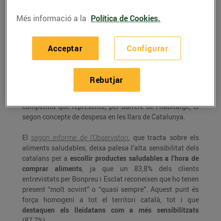
productes ecològics
Més informació a la
Política de Cookies.
Bon Preu ha presentat l’
Observatori Bonpreu i Esclat del
Acceptar
Configurar
consum alimentari
a Catalunya, una iniciativa per
contribuir a la creació i difusió de coneixement sobre les
tendències del consum i els nous
hàbits alimentaris de la
Rebutjar
població catalana
. L’Observatori pretén aportar a la
societat dades contrastades d’un sector altament
competitiu que representa, per darrere de l’habitatge, el
segon concepte de despesa en les llars de Catalunya.
El
segon informe de l’Observatori
, que tracta sobre els
aliments saludables, deixa palesa l’alta sensibilitat dels
catalans per a
escollir productes saludables a l’hora de
comprar aliments
, ja que un 83,8% dels clients
entrevistats per Bonpreu i Esclat reconeixen que ho tenen
present “molt sovint” o “quasi sempre”. Aquest punt és
força homogeni a tot el territori català, tot i que
destaquen els lleidatans com a més sensibilitzats
(87,7%).