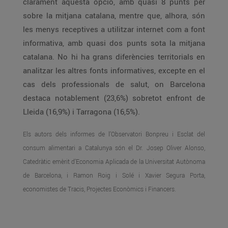
clarament aquesta opció, amb quasi 8 punts per
sobre la mitjana catalana, mentre que, alhora, són
les menys receptives a utilitzar internet com a font
informativa, amb quasi dos punts sota la mitjana
catalana. No hi ha grans diferències territorials en
analitzar les altres fonts informatives, excepte en el
cas dels professionals de salut, on Barcelona
destaca notablement (23,6%) sobretot enfront de
Lleida (16,9%) i Tarragona (16,5%).
Els autors dels informes de l’Observatori Bonpreu i Esclat del
consum alimentari a Catalunya són el Dr. Josep Oliver Alonso,
Catedràtic emèrit d’Economia Aplicada de la Universitat Autònoma
de Barcelona, i Ramon Roig i Solé i Xavier Segura Porta,
economistes de Tracis, Projectes Econòmics i Financers.