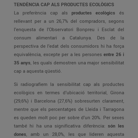
TENDÈNCIA CAP ALS PRODUCTES ECOLÒGICS
La preferència cap als
productes ecològics
és
rellevant per a un 26,7% del compradors, segons
l’enquesta de l’Observatori Bonpreu i Esclat del
consum alimentari a Catalunya. Des de la
perspectiva de l’edat dels consumidors hi ha força
equivalència, excepte per a les persones
entre 26 i
35 anys
, les quals demostren una major sensibilitat
cap a aquesta qüestió.
Si radiografiem la sensibilitat cap als productes
ecològics en termes d’ubicació territorial, Girona
(29,6%) i Barcelona (27,6%) sobresurten clarament,
mentre que els percentatges de Lleida i Tarragona
es queden molt poc per sobre d’un 20%. Per sexes
també hi ha una significativa diferència:
són les
dones
, amb un 28,0%, les que lideren aquesta