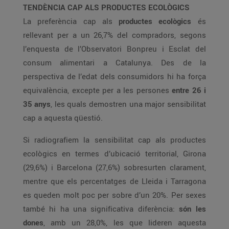
TENDÈNCIA CAP ALS PRODUCTES ECOLÒGICS
La preferència cap als
productes ecològics
és
rellevant per a un 26,7% del compradors, segons
l’enquesta de l’Observatori Bonpreu i Esclat del
consum alimentari a Catalunya. Des de la
perspectiva de l’edat dels consumidors hi ha força
equivalència, excepte per a les persones
entre 26 i
35 anys
, les quals demostren una major sensibilitat
cap a aquesta qüestió.
Si radiografiem la sensibilitat cap als productes
ecològics en termes d’ubicació territorial, Girona
(29,6%) i Barcelona (27,6%) sobresurten clarament,
mentre que els percentatges de Lleida i Tarragona
es queden molt poc per sobre d’un 20%. Per sexes
també hi ha una significativa diferència:
són les
dones
, amb un 28,0%, les que lideren aquesta