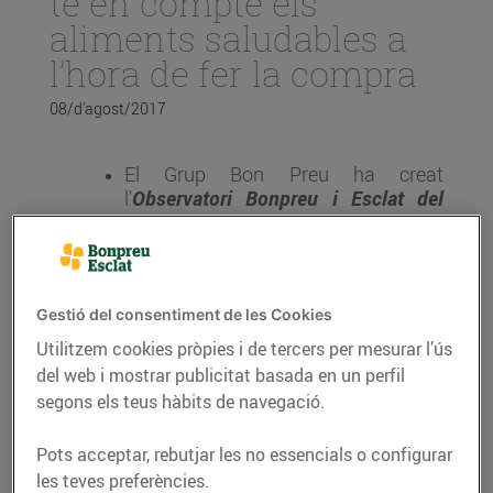
té en compte els
aliments saludables a
l’hora de fer la compra
08/d’agost/2017
El Grup Bon Preu ha creat
l’
Observatori Bonpreu i Esclat del
Consum Alimentari a Catalunya
amb
l’objectiu de conèixer les tendències
alimentàries i de consum a les llars
catalanes
Gestió del consentiment de les Cookies
El segon informe de l’Observatori
Utilitzem cookies pròpies i de tercers per mesurar l’ús
detecta que la demarcació de Lleida
del web i mostrar publicitat basada en un perfil
és la més sensible als aliments
saludables
segons els teus hàbits de navegació.
Girona i Barcelona són les
Pots acceptar, rebutjar les no essencials o configurar
demarcacions on els consumidors
les teves preferències.
tenen més preferència pels