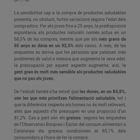
La sensibilitat cap a la compra de productes saludables
presenta, no obstant, fortes variacions segons l’edat dels
compradors. Per als joves fins a 25 anys, la predisposició
espontània als productes naturals només actua en un
68,5% de les compres, mentre que per als
més grans de
65 anys es dóna en un 92,5%
dels casos. A més, de les
enquestes es deriva que les persones que pateixen més
problemes de salut a mesura que augmenta la seva edat,
la preocupació per aquest aspecte augmenta; així, la
gent gran és molt més sensible als productes saludables
que no pas els joves.
De l’estudi també s’ha extret que
les dones, en un 84,8%,
són les que més prioritzen l’alimentació saludable
, tot i
que la diferència respecte als homes no és molt rellevant,
atès que aquests s’hi preocupen en una proporció d’un
81,2%. Cas a part són els
greixos
: segons les enquestes
de l’Observatori Bonpreu i Esclat del consum alimentari a
Catalunya els greixos condicionen al 65,1% dels
consumidors a l’hora de fer la compra.