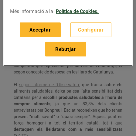
productes ecològics
Més informació a la
Política de Cookies.
Bon Preu ha presentat l’
Observatori Bonpreu i Esclat del
Acceptar
Configurar
consum alimentari
a Catalunya, una iniciativa per
contribuir a la creació i difusió de coneixement sobre les
tendències del consum i els nous
hàbits alimentaris de la
Rebutjar
població catalana
. L’Observatori pretén aportar a la
societat dades contrastades d’un sector altament
competitiu que representa, per darrere de l’habitatge, el
segon concepte de despesa en les llars de Catalunya.
El
segon informe de l’Observatori
, que tracta sobre els
aliments saludables, deixa palesa l’alta sensibilitat dels
catalans per a
escollir productes saludables a l’hora de
comprar aliments
, ja que un 83,8% dels clients
entrevistats per Bonpreu i Esclat reconeixen que ho tenen
present “molt sovint” o “quasi sempre”. Aquest punt és
força homogeni a tot el territori català, tot i que
destaquen els lleidatans com a més sensibilitzats
(87,7%).