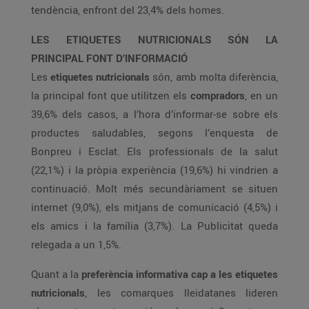
tendència, enfront del 23,4% dels homes.
LES ETIQUETES NUTRICIONALS SÓN LA
PRINCIPAL FONT D’INFORMACIÓ
Les
etiquetes nutricionals
són, amb molta diferència,
la principal font que utilitzen els
compradors
, en un
39,6% dels casos, a l’hora d’informar-se sobre els
productes saludables, segons l’enquesta de
Bonpreu i Esclat. Els professionals de la salut
(22,1%) i la pròpia experiència (19,6%) hi vindrien a
continuació. Molt més secundàriament se situen
internet (9,0%), els mitjans de comunicació (4,5%) i
els amics i la família (3,7%). La Publicitat queda
relegada a un 1,5%.
Quant a la
preferència informativa cap a les etiquetes
nutricionals
, les comarques lleidatanes lideren