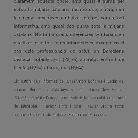
clarament aquesta opció, amb quasi 8 punts per
sobre la mitjana catalana, mentre que, alhora, són
les menys receptives a utilitzar internet com a font
informativa, amb quasi dos punts sota la mitjana
catalana. No hi ha grans diferències territorials en
analitzar les altres fonts informatives, excepte en el
cas dels professionals de salut, on Barcelona
destaca notablement (23,6%) sobretot enfront de
Lleida (16,9%) i Tarragona (16,5%).
Els autors dels informes de l’Observatori Bonpreu i Esclat del
consum alimentari a Catalunya són el Dr. Josep Oliver Alonso,
Catedràtic emèrit d’Economia Aplicada de la Universitat Autònoma
de Barcelona, i Ramon Roig i Solé i Xavier Segura Porta,
economistes de Tracis, Projectes Econòmics i Financers.