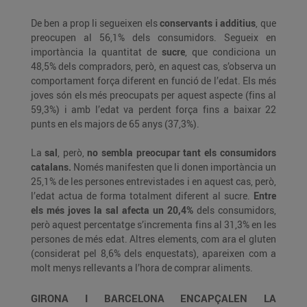
De ben a prop li segueixen els
conservants i additius
, que
preocupen al 56,1% dels consumidors. Segueix en
importància la quantitat de
sucre
, que condiciona un
48,5% dels compradors, però, en aquest cas, s’observa un
comportament força diferent en funció de l’edat. Els més
joves són els més preocupats per aquest aspecte (fins al
59,3%) i amb l’edat va perdent força fins a baixar 22
punts en els majors de 65 anys (37,3%).
La
sal
, però,
no sembla preocupar tant els consumidors
catalans.
Només manifesten que li donen importància un
25,1% de les persones entrevistades i en aquest cas, però,
l’edat actua de forma totalment diferent al sucre.
Entre
els més joves la sal afecta un 20,4%
dels consumidors,
però aquest percentatge s’incrementa fins al 31,3% en les
persones de més edat. Altres elements, com ara el gluten
(considerat pel 8,6% dels enquestats), apareixen com a
molt menys rellevants a l’hora de comprar aliments.
GIRONA I BARCELONA ENCAPÇALEN LA