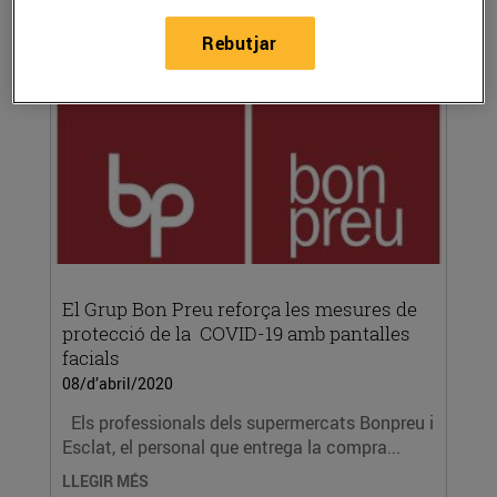
LLEGIR MÉS
Rebutjar
El Grup Bon Preu reforça les mesures de
protecció de la COVID-19 amb pantalles
facials
08/d’abril/2020
Els professionals dels supermercats Bonpreu i
Esclat, el personal que entrega la compra...
LLEGIR MÉS