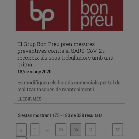
El Grup Bon Preu pren mesures
preventives contra el SARS-CoV-2 i
reconeix als seus treballadors amb una
prima
18/de març/2020
Es modifiquen els horaris comercials per tal de
realitzar tasques de manteniment i...
LLEGIR MÉS
S'estan mostrant 175 - 180 de 338 resultats.
...
...
1
29
30
31
57
PÀGINES INTERMÈDIES
PÀGINES INTERMÈ
PÀGINA
PÀGINA
PÀGINA
PÀGINA
PÀGINA