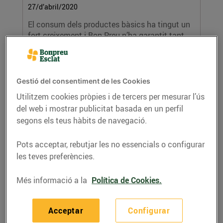
27/d’abril/2020
El consum dels productes bàsics ha tingut un
fort creixement i Bon Preu n’ha garantit tant...
LLEGIR MÉS
Gestió del consentiment de les Cookies
Utilitzem cookies pròpies i de tercers per mesurar l’ús
del web i mostrar publicitat basada en un perfil
segons els teus hàbits de navegació.
Pots acceptar, rebutjar les no essencials o configurar
les teves preferències.
Bon Preu posa 10M€ sense interessos a
Més informació a la
Política de Cookies.
l’abast dels seus treballadors/es.
24/d’abril/2020
Bon Preu pretén ajudar als seus treballadors/es
Acceptar
Configurar
i famílies a fer front a les necessitats...