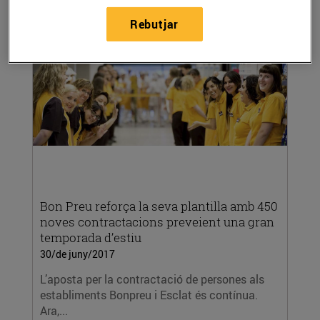
d’un edifici de darrera generació.
Rebutjar
LLEGIR MÉS
Bon Preu reforça la seva plantilla amb 450
noves contractacions preveient una gran
temporada d’estiu
30/de juny/2017
L’aposta per la contractació de persones als
establiments Bonpreu i Esclat és contínua.
Ara,...