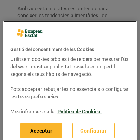
Amb aquesta iniciativa es pretén donar a
conèixer les tendències alimentàries i de
consum de les...
LLEGIR MÉS
Gestió del consentiment de les Cookies
Utilitzem cookies pròpies i de tercers per mesurar l’ús
del web i mostrar publicitat basada en un perfil
segons els teus hàbits de navegació.
Pots acceptar, rebutjar les no essencials o configurar
les teves preferències.
El Grup Bon Preu obrirà l’Esclat més
Més informació a la
Política de Cookies.
modern de l’ensenya a Sant Cugat del
Vallès
07/de juliol/2017
Acceptar
Configurar
Invertirem més de 15 M€ en la construcció