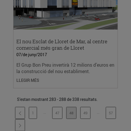
El nou Esclat de Lloret de Mar, al centre
comercial més gran de Lloret
07/de juny/2017
El Grup Bon Preu invertirà 12 milions d’euros en
la construcció del nou establiment.
LLEGIR MÉS
S'estan mostrant 283 - 288 de 338 resultats.
...
...
1
47
48
49
57
PÀGINES INTERMÈDIES
PÀGINES INTERMÈ
PÀGINA
PÀGINA
PÀGINA
PÀGINA
PÀGINA