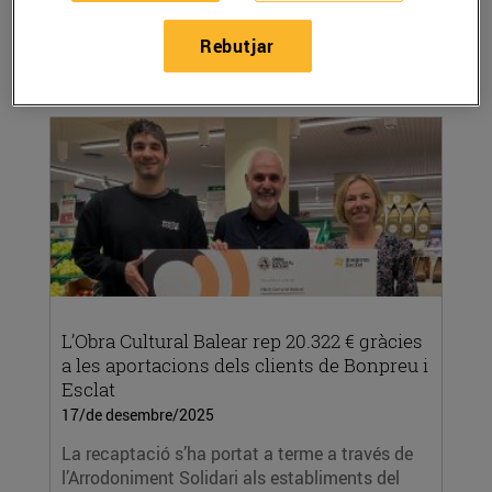
l’Arrodoniment Solidari als establiments del
Grup...
Rebutjar
LLEGIR MÉS
L’Obra Cultural Balear rep 20.322 € gràcies
a les aportacions dels clients de Bonpreu i
Esclat
17/de desembre/2025
La recaptació s’ha portat a terme a través de
l’Arrodoniment Solidari als establiments del