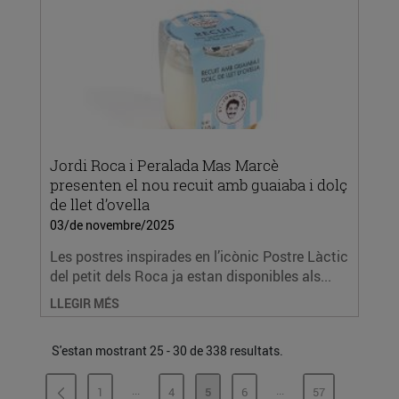
Jordi Roca i Peralada Mas Marcè
presenten el nou recuit amb guaiaba i dolç
de llet d’ovella
03/de novembre/2025
Les postres inspirades en l’icònic Postre Làctic
del petit dels Roca ja estan disponibles als...
LLEGIR MÉS
S'estan mostrant 25 - 30 de 338 resultats.
...
...
1
4
5
6
57
PÀGINES INTERMÈDIES
PÀGINES INTERMÈDI
PÀGINA
PÀGINA
PÀGINA
PÀGINA
PÀGINA