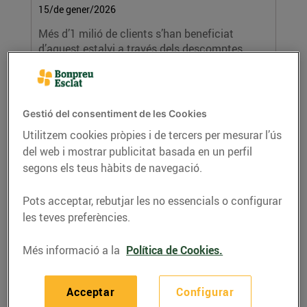
15/de gener/2026
Més d’1 milió de clients s’han beneficiat
d’aquest estalvi a través dels descomptes...
LLEGIR MÉS
Gestió del consentiment de les Cookies
Utilitzem cookies pròpies i de tercers per mesurar l’ús
del web i mostrar publicitat basada en un perfil
segons els teus hàbits de navegació.
Pots acceptar, rebutjar les no essencials o configurar
les teves preferències.
Educo rep 33.204 € gràcies a les
aportacions dels clients de Bonpreu i
Més informació a la
Política de Cookies.
Esclat
09/de gener/2026
Acceptar
Configurar
• La recaptació s’ha portat a terme a través de