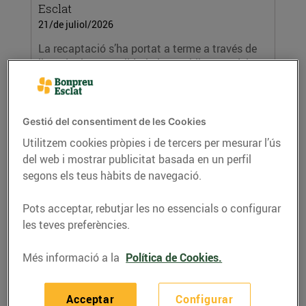
Esclat
21/de juliol/2026
La recaptació s’ha portat a terme a través de
l’Arrodoniment Solidari als establiments del
Grup...
LLEGIR MÉS
Gestió del consentiment de les Cookies
Utilitzem cookies pròpies i de tercers per mesurar l’ús
del web i mostrar publicitat basada en un perfil
segons els teus hàbits de navegació.
Pots acceptar, rebutjar les no essencials o configurar
les teves preferències.
Més informació a la
Política de Cookies.
Jordi Roca i Peralada Mas Marcè
presenten el primer iogurt de Crema
Catalana del mercat
Acceptar
Configurar