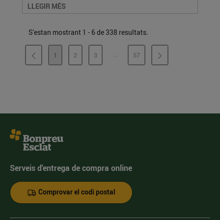
LLEGIR MÉS
S'estan mostrant 1 - 6 de 338 resultats.
...
1
2
3
57
PÀGINES INTERMÈDIES
PÀGINA
PÀGINA
PÀGINA
PÀGINA
Serveis d'entrega de compra online
Comprovar el codi postal