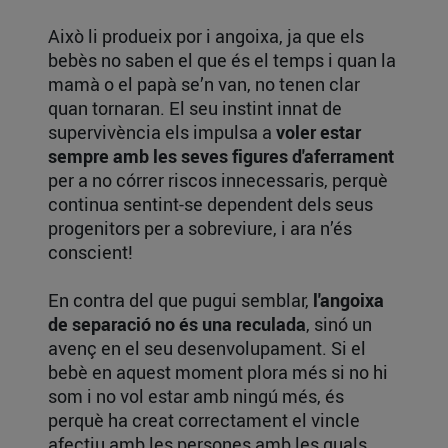
Això li produeix por i angoixa, ja que els
bebès no saben el que és el temps i quan la
mamà o el papà se’n van, no tenen clar
quan tornaran. El seu instint innat de
supervivència els impulsa a
voler estar
sempre amb les seves figures d'aferrament
per a no córrer riscos innecessaris, perquè
continua sentint-se dependent dels seus
progenitors per a sobreviure, i ara n’és
conscient!
En contra del que pugui semblar,
l'angoixa
de separació no és una reculada
, sinó un
avenç en el seu desenvolupament. Si el
bebè en aquest moment plora més si no hi
som i no vol estar amb ningú més, és
perquè ha creat correctament el vincle
afectiu amb les persones amb les quals