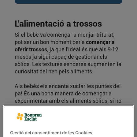
L'alimentació a trossos
Si el bebè va començar a menjar triturat,
pot ser un bon moment per a
començar a
oferir trossos
, ja que l'ideal és que als 9-12
mesos ja sigui capaç de gestionar els
sòlids. Les textures senceres augmenten la
curiositat del nen pels aliments.
Als bebès els encanta xuclar les puntes del
pa! És una bona manera de començar a
experimentar amb els aliments sòlids, si no
ha començat ja. Això sí, és important que
segueixis
sense afegir sal ni sucre
als seus
menjars.
Gestió del consentiment de les Cookies