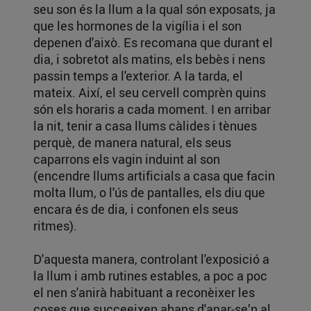
seu son és la llum a la qual són exposats, ja
que les hormones de la vigília i el son
depenen d'això. Es recomana que durant el
dia, i sobretot als matins, els bebès i nens
passin temps a l'exterior. A la tarda, el
mateix. Així, el seu cervell comprèn quins
són els horaris a cada moment. I en arribar
la nit, tenir a casa llums càlides i tènues
perquè, de manera natural, els seus
caparrons els vagin induint al son
(encendre llums artificials a casa que facin
molta llum, o l'ús de pantalles, els diu que
encara és de dia, i confonen els seus
ritmes).
D'aquesta manera, controlant l'exposició a
la llum i amb rutines estables, a poc a poc
el nen s'anirà habituant a reconèixer les
coses que succeeixen abans d'anar-se’n al