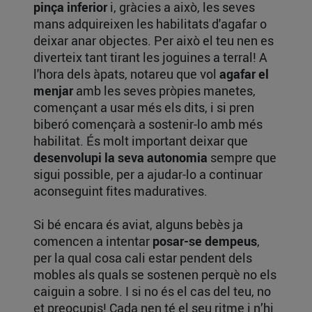
pinça inferior
i, gràcies a això, les seves
mans adquireixen les habilitats d'agafar o
deixar anar objectes. Per això el teu nen es
diverteix tant tirant les joguines a terral! A
l'hora dels àpats, notareu que vol
agafar el
menjar
amb les seves pròpies manetes,
començant a usar més els dits, i si pren
biberó començarà a sostenir-lo amb més
habilitat. És molt important deixar que
desenvolupi la seva autonomia
sempre que
sigui possible, per a ajudar-lo a continuar
aconseguint fites maduratives.
Si bé encara és aviat, alguns bebès ja
comencen a intentar
posar-se dempeus
,
per la qual cosa cali estar pendent dels
mobles als quals se sostenen perquè no els
caiguin a sobre. I si no és el cas del teu, no
et preocupis! Cada nen té el seu ritme i n’hi