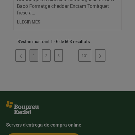
Bacó Formatge cheddar Enciam Tomàquet
fresc a...
LLEGIR MÉS
S'estan mostrant 1 - 6 de 603 resultats.
...
1
2
3
101
PÀGINES INTERMÈDIES
PÀGINA
PÀGINA
PÀGINA
PÀGINA
Serveis d'entrega de compra online