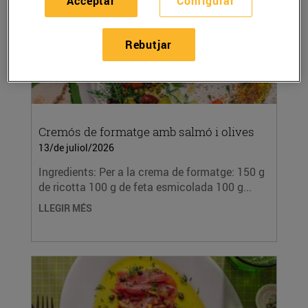
Acceptar
Configurar
Rebutjar
Cremós de formatge amb salmó i olives
13/de juliol/2026
Ingredients: Per a la crema de formatge: 150 g
de ricotta 100 g de feta esmicolada 100 g...
LLEGIR MÉS