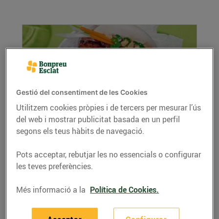
Gestió del consentiment de les Cookies
Utilitzem cookies pròpies i de tercers per mesurar l’ús
del web i mostrar publicitat basada en un perfil
Bao buns de cansalada
segons els teus hàbits de navegació.
13/de juliol/2026
Ingredients: Baos congelats de Bon Preu
Pots acceptar, rebutjar les no essencials o configurar
Cansalada de porc estofada: 450 g de
les teves preferències.
cansalada de...
Més informació a la
Política de Cookies.
LLEGIR MÉS