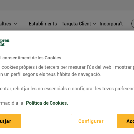
ltres
Establiments
Targeta Client
Incorpora't
Atenció al Client
l consentiment de les Cookies
 cookies pròpies i de tercers per mesurar l’ús del web i mostrar 
consulta, suggeriment, etc. escriu-nos un e-mail a
atencioalclien
n un perfil segons els teus hàbits de navegació.
ptar, rebutjar les no essencials o configurar les teves preferènc
rmació a la
Política de Cookies.
Establ
Targeta Client
utjar
Configurar
Ac
Avantatges
Incorpo
Aplicació BonpreuEsclat
Energi