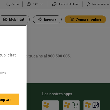
Cerca
Atenció al client
Iniciar sessió
CAT
Mobilitat
Energia
Comprar online
publicitat
t@bonpreu.cat
o truca'ns al
900 500 005
.
ies.
Les nostres apps
iments
ceptar
ra't
a