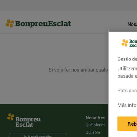
Nosa
Gestió de
Utilitzem
Si vols fer-nos arribar qualsevol dubte, 
basada e
Pots acce
Més info
Nosaltres
Reb
Què oferim
Qui som