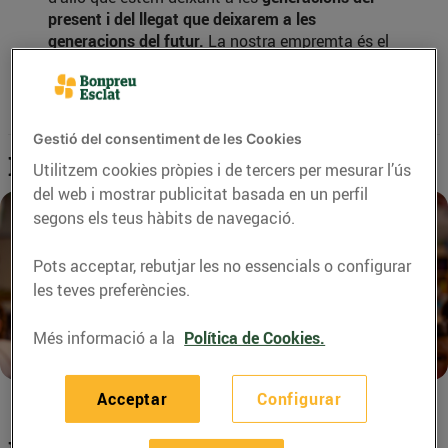
present i del llegat que deixarem a les
generacions del futur.
La nostra empremta és el
compromís que tenim des del Grup Bon Preu amb
el medi ambient (el planeta) i la nostra comunitat
(tant en termes
socials
com
culturals
).
Gestió del consentiment de les Cookies
Iniciatives amb empremta
Utilitzem cookies pròpies i de tercers per mesurar l’ús
del web i mostrar publicitat basada en un perfil
segons els teus hàbits de navegació.
Pots acceptar, rebutjar les no essencials o configurar
les teves preferències.
Clica aquí
Més informació a la
Política de Cookies.
Acceptar
Configurar