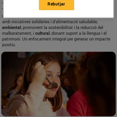
Eixos de treball
Rebutjar
"La Nostra Empremta"
defineix el compromís de
responsabilitat social corporativa en tres àmbits:
social
,
amb iniciatives solidàries i d'alimentació saludable;
ambiental
, promovent la sostenibilitat i la reducció del
malbaratament; i
cultural
, donant suport a la llengua i el
patrimoni. Un enfocament integral per generar un impacte
positiu.