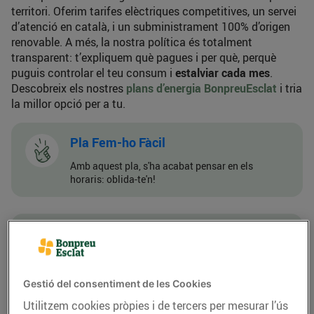
territori. Oferim tarifes elèctriques competitives, un servei
d’atenció en català, i un subministrament 100% d’origen
renovable. A més, la nostra política és totalment
transparent: t’expliquem què pagues i per què, perquè
puguis controlar el teu consum i
estalviar cada mes
.
Descobreix els nostres
plans d’energia BonpreuEsclat
i tria
la millor opció per a tu.
Pla Fem-ho Fàcil
Amb aquest pla, s'ha acabat pensar en els
horaris: oblida-te'n!
Pla Nit i Dia
Aprofita les hores més econòmiques del dia per
estalviar en la teva factura.
Gestió del consentiment de les Cookies
Utilitzem cookies pròpies i de tercers per mesurar l’ús