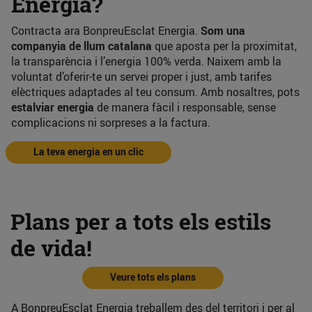
Energia?
Contracta ara BonpreuEsclat Energia.
Som una
companyia de llum catalana
que aposta per la proximitat,
la transparència i l’energia 100% verda. Naixem amb la
voluntat d’oferir-te un servei proper i just, amb tarifes
elèctriques adaptades al teu consum. Amb nosaltres, pots
estalviar energia
de manera fàcil i responsable, sense
complicacions ni sorpreses a la factura.
La teva energia en un clic
Plans per a tots els estils
de vida!
Veure tots els plans
A BonpreuEsclat Energia treballem des del territori i per al