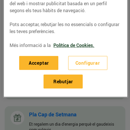
del web i mostrar publicitat basada en un perfil
Pla Dinàmic
segons els teus hàbits de navegació.
El preu de l’energia evoluciona cada hora segons
el mercat.
Pots acceptar, rebutjar les no essencials o configurar
les teves preferències.
Pla Solar
Més informació a la
Política de Cookies.
Cada raig de sol és estalvi a la teva factura.
Acceptar
Configurar
Pla Sobre Rodes
Rebutjar
Gaudeix de preus més baixos a la nit per
recarregar el teu vehicle elèctric
Pla Cap de Setmana
Et regalem un dia d'energia perquè el gaudeixis
com vulguis.