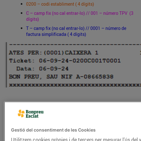
0200 – codi establiment ( 4 dígits)
C – camp fix (no cal entrar-lo) // 001 – número TPV (3
dígits)
T – camp fix (no cal entrar-lo) // 0001 – número de
factura simplificada ( 4 dígits)
Abans de sol·licitar la factura, tingues en compte que la generació
no és immediata. El procés pot trigar fins a 5 minuts. La rebràs per
correu electrònic un cop estigui disponible.
Gestió del consentiment de les Cookies
Utilitzem cookies pròpies i de tercers per mesurar l’ús del 