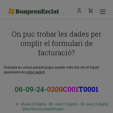
On puc trobar les dades per
omplir el formulari de
facturació?
Exemple en colors perquè pugui quedar més clar (en el tiquet
apareixerà en
color negre
):
06-09-24-
0200
C001
T0001
06-dia (2 dígits) - 09–mes ( 2 dígits) - 24–any ( 2 dígits)
- Data factura simplificada