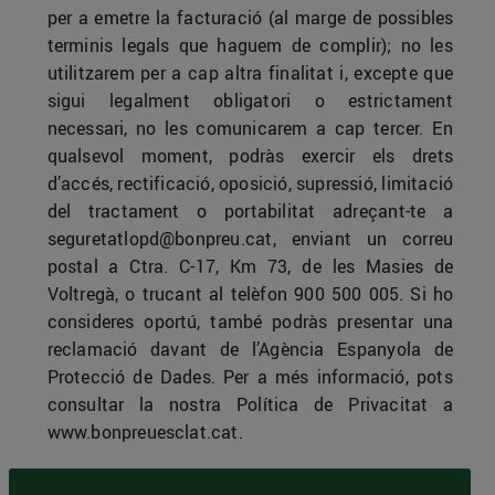
per a emetre la facturació (al marge de possibles
terminis legals que haguem de complir); no les
utilitzarem per a cap altra finalitat i, excepte que
sigui legalment obligatori o estrictament
necessari, no les comunicarem a cap tercer. En
qualsevol moment, podràs exercir els drets
d’accés, rectificació, oposició, supressió, limitació
del tractament o portabilitat adreçant-te a
seguretatlopd@bonpreu.cat
, enviant un correu
postal a Ctra. C-17, Km 73, de les Masies de
Voltregà, o trucant al telèfon 900 500 005. Si ho
consideres oportú, també podràs presentar una
reclamació davant de l’Agència Espanyola de
Protecció de Dades. Per a més informació, pots
consultar la nostra Política de Privacitat a
www.bonpreuesclat.cat.