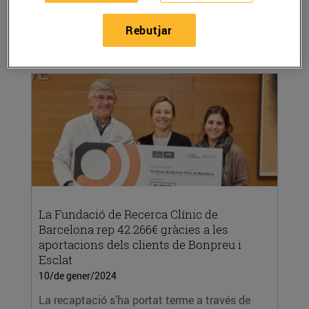
l’Arrodoniment Solidari als establiments del
Grup...
Rebutjar
LLEGIR MÉS
La Fundació de Recerca Clínic de
Barcelona rep 42.266€ gràcies a les
aportacions dels clients de Bonpreu i
Esclat
10/de gener/2024
La recaptació s’ha portat terme a través de