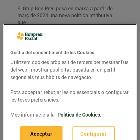
El Grup Bon Preu posa en marxa a partir de
març de 2024 una nova política retributiva
que...
LLEGIR MÉS
Gestió del consentiment de les Cookies
Utilitzem cookies pròpies i de tercers per mesurar l’ús
del web i mostrar publicitat basada en un perfil
segons els teus hàbits de navegació.
Pots acceptar, rebutjar les no essencials o configurar
les teves preferències.
La Fundació Pasqual Maragall rep 36.758€
gràcies a les aportacions dels clients de
Més informació a la
Política de Cookies.
Bonpreu i Esclat
12/de febrer/2024
Acceptar
Configurar
La recaptació s’ha portat a terme a través de