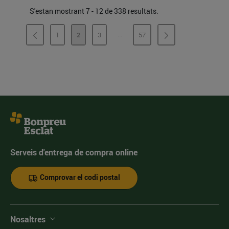
S'estan mostrant 7 - 12 de 338 resultats.
...
1
2
3
57
PÀGINES INTERMÈDIES
PÀGINA
PÀGINA
PÀGINA
PÀGINA
Serveis d'entrega de compra online
Comprovar el codi postal
Nosaltres