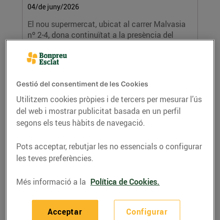
04/de juny/2026
El nou supermercat, ubicat al carrer Malvasia
nº 2-4, dona continuïtat a la presència del
Grup...
LLEGIR MÉS
Gestió del consentiment de les Cookies
Utilitzem cookies pròpies i de tercers per mesurar l’ús
del web i mostrar publicitat basada en un perfil
segons els teus hàbits de navegació.
Pots acceptar, rebutjar les no essencials o configurar
les teves preferències.
Èxit de la II Arrossada Solidària del Grup
Més informació a la
Política de Cookies.
Bon Preu, amb 1.000 participants i més de
16.400€ recaptats per finançar beques
menjador d’escoles catalanes
Acceptar
Configurar