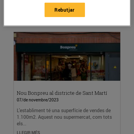
l’Arrodoniment Solidari als establiments del
Rebutjar
Grup...
LLEGIR MÉS
Nou Bonpreu al districte de Sant Martí
07/de novembre/2023
L’establiment té una superfície de vendes de
1.100m2. Aquest nou supermercat, com tots
els...
LLEGIR MÉS