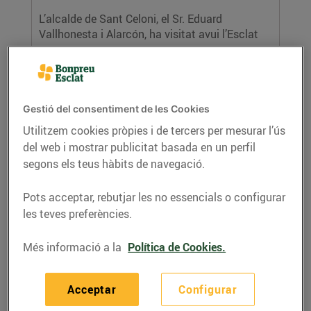
L’alcalde de Sant Celoni, el Sr. Eduard
Vallhonesta i Alarcón, ha visitat avui l’Esclat
per...
LLEGIR MÉS
Gestió del consentiment de les Cookies
Utilitzem cookies pròpies i de tercers per mesurar l’ús
del web i mostrar publicitat basada en un perfil
segons els teus hàbits de navegació.
Pots acceptar, rebutjar les no essencials o configurar
les teves preferències.
La Fundació Roure rep 35.002 € gràcies a
Més informació a la
Política de Cookies.
les aportacions dels clients de Bonpreu i
Esclat
09/de novembre/2023
Acceptar
Configurar
La recaptació s’ha portat terme a través de