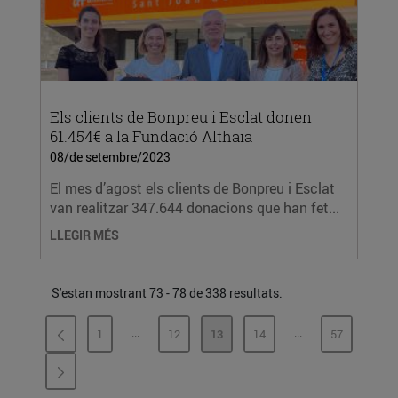
Els clients de Bonpreu i Esclat donen
61.454€ a la Fundació Althaia
08/de setembre/2023
El mes d’agost els clients de Bonpreu i Esclat
van realitzar 347.644 donacions que han fet...
LLEGIR MÉS
S'estan mostrant 73 - 78 de 338 resultats.
...
...
1
12
13
14
57
PÀGINES INTERMÈDIES
PÀGINES INTERMÈ
PÀGINA
PÀGINA
PÀGINA
PÀGINA
PÀGINA