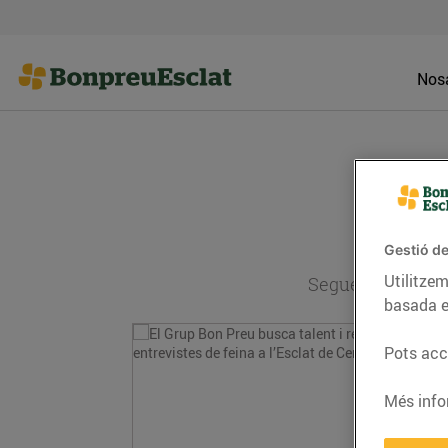
Nosa
Gestió de
Utilitzem
Segueix l'actual
basada e
Pots acce
Més info