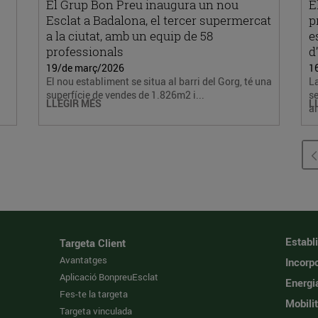
El Grup Bon Preu inaugura un nou
E
Esclat a Badalona, el tercer supermercat
p
a la ciutat, amb un equip de 58
e
professionals
d
19/de març/2026
1
El nou establiment se situa al barri del Gorg, té una
L
superfície de vendes de 1.826m2 i...
se
LLEGIR MÉS
L
al
Establ
Targeta Client
Avantatges
Incorpo
Aplicació BonpreuEsclat
Energi
Fes-te la targeta
Mobilit
Targeta vinculada