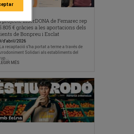
ceptar
l projecte InserDONA de Femarec rep
5.805 € gràcies a les aportacions dels
lients de Bonpreu i Esclat
9/d’abril/2026
La recaptació s’ha portat a terme a través de
Arrodoniment Solidari als establiments del
up...
LEGIR MÉS