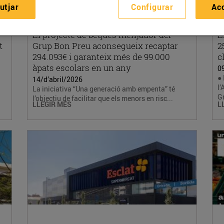
utjar
Configurar
Ac
El projecte de beques menjador del
E
t
Grup Bon Preu aconsegueix recaptar
2
294.093€ i garanteix més de 99.000
c
àpats escolars en un any
0
● 
14/d’abril/2026
l’
La iniciativa “Una generació amb empenta” té
Gr
l’objectiu de facilitar que els menors en risc...
LLEGIR MÉS
L