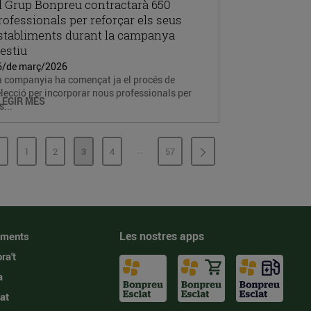
l Grup Bonpreu contractarà 650
rofessionals per reforçar els seus
stabliments durant la campanya
’estiu
6/de març/2026
a companyia ha començat ja el procés de
lecció per incorporar nous professionals per
LEGIR MÉS
s...
...
1
2
3
4
57
PÀGINES INTERMÈDIES
PÀGINA
PÀGINA
PÀGINA
PÀGINA
PÀGINA
Les nostres apps
iments
ra't
a
at