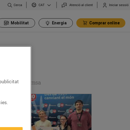
Cerca
Atenció al client
Iniciar sessió
CAT
Mobilitat
Energia
Comprar online
publicitat
 secció de premsa
ies.