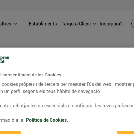
ltres
Establiments
Targeta Client
Incorpora't
PREMSA
l consentiment de les Cookies
 cookies pròpies i de tercers per mesurar l’ús del web i mostrar 
itat dels supermercats Bonpreu i Esclat a través de la
n un perfil segons els teus hàbits de navegació.
ptar, rebutjar les no essencials o configurar les teves preferènc
rmació a la
Política de Cookies.