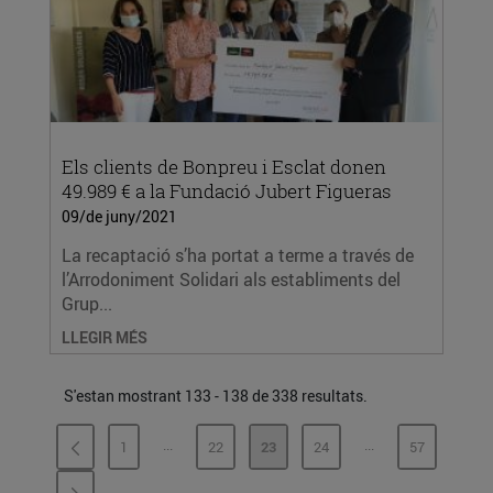
Els clients de Bonpreu i Esclat donen
49.989 € a la Fundació Jubert Figueras
09/de juny/2021
La recaptació s’ha portat a terme a través de
l’Arrodoniment Solidari als establiments del
Grup...
LLEGIR MÉS
S'estan mostrant 133 - 138 de 338 resultats.
...
...
1
22
23
24
57
PÀGINES INTERMÈDIES
PÀGINES INTERMÈ
PÀGINA
PÀGINA
PÀGINA
PÀGINA
PÀGINA