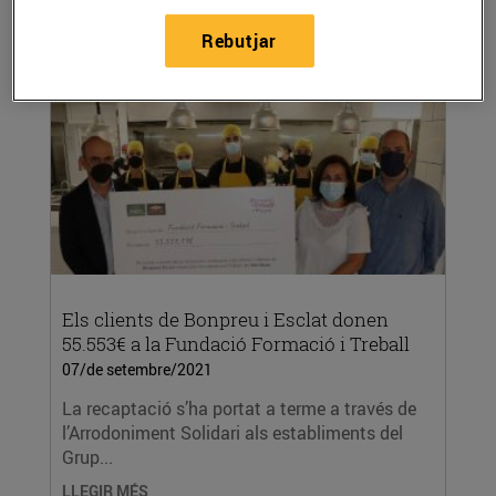
Tast de les 13 categories definides per...
Rebutjar
LLEGIR MÉS
Els clients de Bonpreu i Esclat donen
55.553€ a la Fundació Formació i Treball
07/de setembre/2021
La recaptació s’ha portat a terme a través de
l’Arrodoniment Solidari als establiments del
Grup...
LLEGIR MÉS