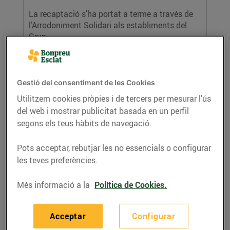
La recaptació s’ha portat a terme a través de
l’Arrodoniment Solidari als establiments del
Grup...
LLEGIR MÉS
Gestió del consentiment de les Cookies
Utilitzem cookies pròpies i de tercers per mesurar l’ús
del web i mostrar publicitat basada en un perfil
segons els teus hàbits de navegació.
Pots acceptar, rebutjar les no essencials o configurar
les teves preferències.
Bon Preu compleix l’estratègia NAOS amb
Més informació a la
Política de Cookies.
el 100% dels seus productes de marca
pròpia
30/de setembre/2021
Acceptar
Configurar
Tots els productes de marca bonpreu i Terra i