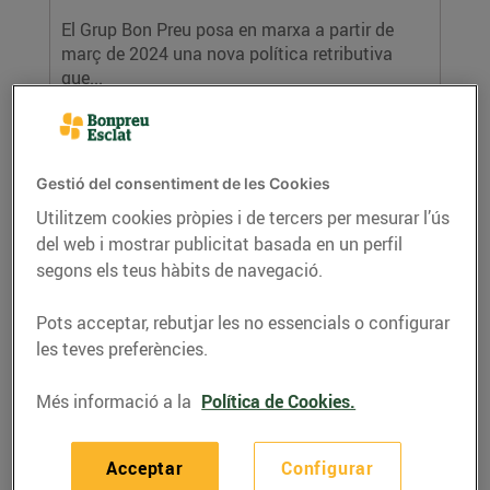
El Grup Bon Preu posa en marxa a partir de
març de 2024 una nova política retributiva
que...
LLEGIR MÉS
Gestió del consentiment de les Cookies
Utilitzem cookies pròpies i de tercers per mesurar l’ús
del web i mostrar publicitat basada en un perfil
segons els teus hàbits de navegació.
Pots acceptar, rebutjar les no essencials o configurar
les teves preferències.
La Fundació Pasqual Maragall rep 36.758€
gràcies a les aportacions dels clients de
Més informació a la
Política de Cookies.
Bonpreu i Esclat
12/de febrer/2024
Acceptar
Configurar
La recaptació s’ha portat a terme a través de