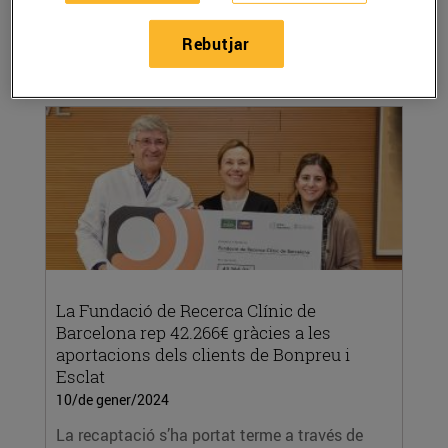
l’Arrodoniment Solidari als establiments del
Grup...
Rebutjar
LLEGIR MÉS
La Fundació de Recerca Clínic de
Barcelona rep 42.266€ gràcies a les
aportacions dels clients de Bonpreu i
Esclat
10/de gener/2024
La recaptació s’ha portat terme a través de