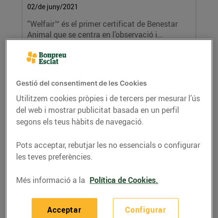
02/de juny/2021
“Welfair™ és el primer certificat de Benestar
Animal que se centra en l’observació i...
LLEGIR MÉS
Gestió del consentiment de les Cookies
Utilitzem cookies pròpies i de tercers per mesurar l’ús
del web i mostrar publicitat basada en un perfil
segons els teus hàbits de navegació.
Pots acceptar, rebutjar les no essencials o configurar
les teves preferències.
El Grup Bon Preu i l’Ajuntament de
Banyoles signen un Conveni de
Més informació a la
Política de Cookies.
col·laboració en el marc del procés de
selecció de personal pel nou Esclat
Acceptar
Configurar
02/de juny/2021