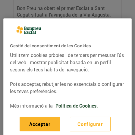
Bon Preu ha obert el primer Esclat a Sant
Cugat situat a l’avinguda de la Via Augusta,
103, al...
LLEGIR MÉS
Gestió del consentiment de les Cookies
Utilitzem cookies pròpies i de tercers per mesurar l’ús
del web i mostrar publicitat basada en un perfil
segons els teus hàbits de navegació.
Pots acceptar, rebutjar les no essencials o configurar
les teves preferències.
Nou Esclat al centre comercial portalloret
Més informació a la
Política de Cookies.
a Lloret de Mar
28/de novembre/2018
Acceptar
Configurar
Bon Preu ha inaugurat un nou Esclat a Lloret
de Mar que es troba al centre comercial