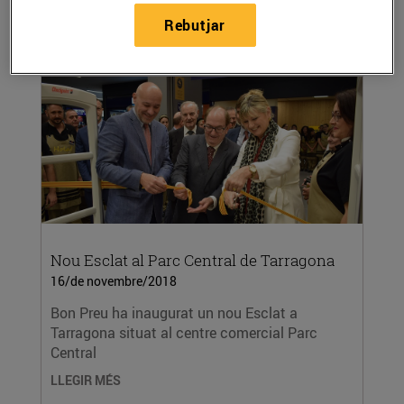
portalloret...
Rebutjar
LLEGIR MÉS
Nou Esclat al Parc Central de Tarragona
16/de novembre/2018
Bon Preu ha inaugurat un nou Esclat a
Tarragona situat al centre comercial Parc
Central
LLEGIR MÉS