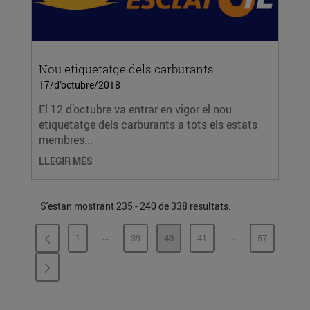
Nou etiquetatge dels carburants
17/d’octubre/2018
El 12 d’octubre va entrar en vigor el nou
etiquetatge dels carburants a tots els estats
membres...
LLEGIR MÉS
S'estan mostrant 235 - 240 de 338 resultats.
...
...
1
39
40
41
57
PÀGINES INTERMÈDIES
PÀGINES INTERMÈ
PÀGINA
PÀGINA
PÀGINA
PÀGINA
PÀGINA