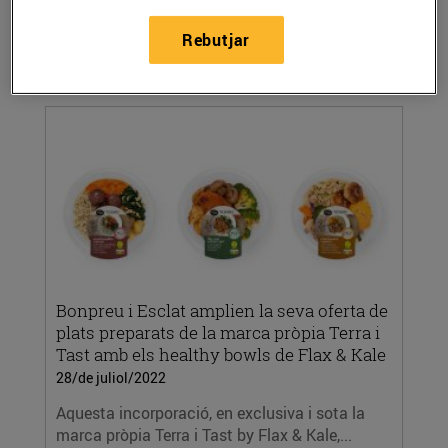
a Fundesplai per la igualtat d’oportunitats en
la...
Rebutjar
LLEGIR MÉS
Bonpreu i Esclat amplien la seva oferta de
plats preparats de la marca pròpia Terra i
Tast amb els healthy bowls de Flax & Kale
28/de juliol/2022
Aquesta incorporació, en exclusiva i sota la
marca pròpia Terra i Tast by Flax & Kale,...