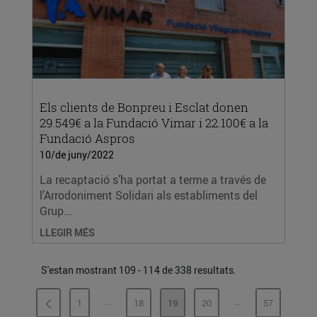
Els clients de Bonpreu i Esclat donen
29.549€ a la Fundació Vimar i 22.100€ a la
Fundació Aspros
10/de juny/2022
La recaptació s’ha portat a terme a través de
l’Arrodoniment Solidari als establiments del
Grup...
LLEGIR MÉS
S'estan mostrant 109 - 114 de 338 resultats.
...
...
1
18
19
20
57
PÀGINES INTERMÈDIES
PÀGINES INTERMÈ
PÀGINA
PÀGINA
PÀGINA
PÀGINA
PÀGINA