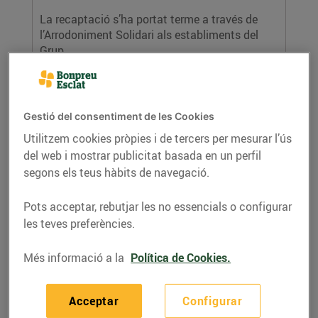
La recaptació s’ha portat terme a través de
l’Arrodoniment Solidari als establiments del
Grup...
LLEGIR MÉS
Gestió del consentiment de les Cookies
Utilitzem cookies pròpies i de tercers per mesurar l’ús
del web i mostrar publicitat basada en un perfil
segons els teus hàbits de navegació.
Pots acceptar, rebutjar les no essencials o configurar
les teves preferències.
Els clients de Bonpreu i Esclat donen
52.396€ a Fundesplai per la igualtat
Més informació a la
Política de Cookies.
d’oportunitats en la infància
17/d’agost/2022
Acceptar
Configurar
Els clients de Bonpreu i Esclat donen 52.396€