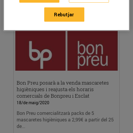
d’objectius del 2019. En aquest any, també...
LLEGIR MÉS
Rebutjar
Bon Preu posarà a la venda mascaretes
higièniques i reajusta els horaris
comercials de Bonpreu i Esclat
18/de maig/2020
Bon Preu comercialitzarà packs de 5
mascaretes higièniques a 2,99€ a partir del 25
de...