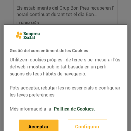
Els establiments del Grup Bon Preu recuperen l’
horari continuat durant tot el dia Bon...
LLEGIR MÉS
Gestió del consentiment de les Cookies
Utilitzem cookies pròpies i de tercers per mesurar l’ús
del web i mostrar publicitat basada en un perfil
segons els teus hàbits de navegació.
Pots acceptar, rebutjar les no essencials o configurar
les teves preferències.
Bon Preu reparteix més de 13 milions
d’euros en primes per als seus 8.500
Més informació a la
Política de Cookies.
treballadors/es
01/de juny/2020
Acceptar
Configurar
Aquest ingrés és fruit del compliment