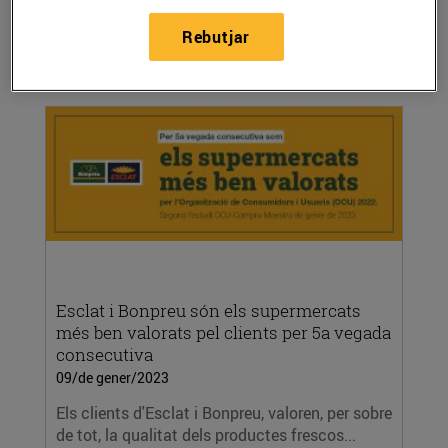
l’Arrodoniment Solidari als establiments del
Rebutjar
Grup...
LLEGIR MÉS
Esclat i Bonpreu són els supermercats
més ben valorats pel clients per 5a vegada
consecutiva
09/de gener/2023
Els clients d'Esclat i Bonpreu, valoren, per sobre
de tot, la qualitat dels productes frescos...