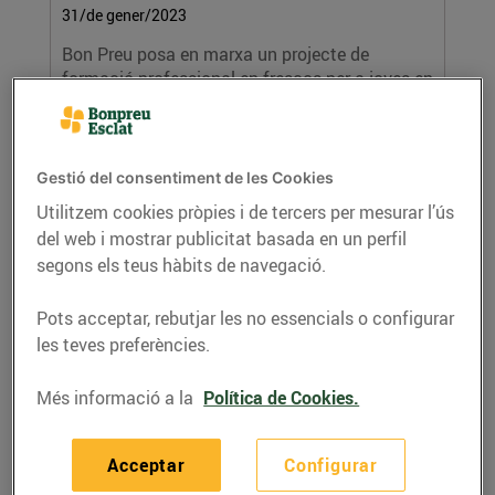
31/de gener/2023
Bon Preu posa en marxa un projecte de
formació professional en frescos per a joves en
situació...
LLEGIR MÉS
Gestió del consentiment de les Cookies
Utilitzem cookies pròpies i de tercers per mesurar l’ús
del web i mostrar publicitat basada en un perfil
segons els teus hàbits de navegació.
Pots acceptar, rebutjar les no essencials o configurar
les teves preferències.
Més informació a la
Política de Cookies.
Els clients de Bonpreu i Esclat donen
62.127€ a l’Institut Guttmann
12/de gener/2023
Acceptar
Configurar
La recaptació s’ha portat terme a través de