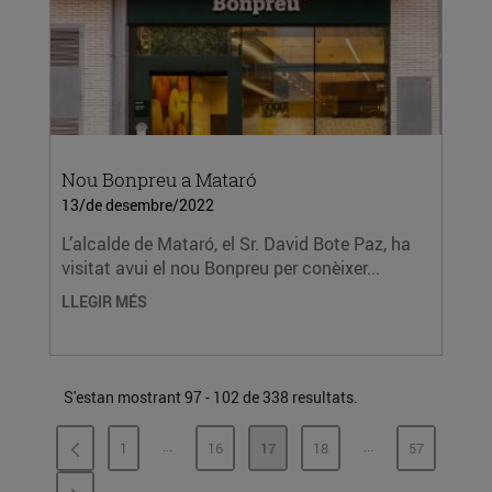
Nou Bonpreu a Mataró
13/de desembre/2022
L’alcalde de Mataró, el Sr. David Bote Paz, ha
visitat avui el nou Bonpreu per conèixer...
LLEGIR MÉS
S'estan mostrant 97 - 102 de 338 resultats.
...
...
1
16
17
18
57
PÀGINES INTERMÈDIES
PÀGINES INTERMÈ
PÀGINA
PÀGINA
PÀGINA
PÀGINA
PÀGINA