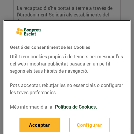
La recaptació s’ha portat a terme a través de
l’Arrodoniment Solidari als establiments del
Grup...
LLEGIR MÉS
Gestió del consentiment de les Cookies
Utilitzem cookies pròpies i de tercers per mesurar l’ús
del web i mostrar publicitat basada en un perfil
segons els teus hàbits de navegació.
Pots acceptar, rebutjar les no essencials o configurar
les teves preferències.
Bonpreu i Esclat implanten les “Hores
Més informació a la
Política de Cookies.
tranquil·les” per afavorir la compra de les
persones amb autisme i hipersensibilitat
sensorial
Acceptar
Configurar
04/de gener/2022