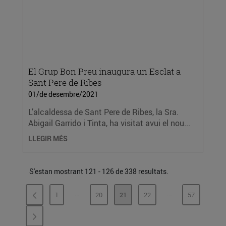
El Grup Bon Preu inaugura un Esclat a
Sant Pere de Ribes
01/de desembre/2021
L’alcaldessa de Sant Pere de Ribes, la Sra.
Abigail Garrido i Tinta, ha visitat avui el nou...
LLEGIR MÉS
S'estan mostrant 121 - 126 de 338 resultats.
...
...
1
20
21
22
57
PÀGINES INTERMÈDIES
PÀGINES INTERMÈ
PÀGINA
PÀGINA
PÀGINA
PÀGINA
PÀGINA