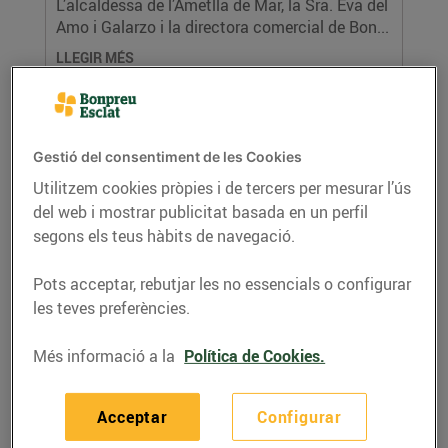
L’alcaldessa de l’Ametlla de Mar, la Sra. Eva del
Amo i Galarzo i la directora comercial de Bon...
LLEGIR MÉS
Gestió del consentiment de les Cookies
Utilitzem cookies pròpies i de tercers per mesurar l’ús
del web i mostrar publicitat basada en un perfil
segons els teus hàbits de navegació.
Pots acceptar, rebutjar les no essencials o configurar
les teves preferències.
La Fundació Noima rep 28.468€ i Open
Arms 25.569€ gràcies a les aportacions
Més informació a la
Política de Cookies.
dels clients de Bonpreu i Esclat
24/de setembre/2025
Acceptar
Configurar
La recaptació s’ha portat a terme a través de