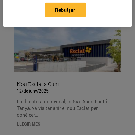
l’Arrodoniment Solidari als establiments del...
Rebutjar
LLEGIR MÉS
Nou Esclat a Cunit
12/de juny/2025
La directora comercial, la Sra. Anna Font i
Tanyà, va visitar ahir el nou Esclat per
conèixer...
LLEGIR MÉS