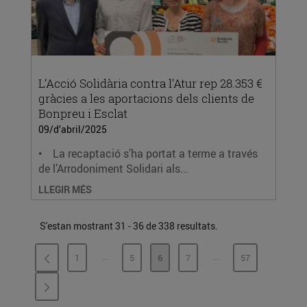
L’Acció Solidària contra l’Atur rep 28.353 €
gràcies a les aportacions dels clients de
Bonpreu i Esclat
09/d’abril/2025
• La recaptació s’ha portat a terme a través
de l’Arrodoniment Solidari als...
LLEGIR MÉS
S'estan mostrant 31 - 36 de 338 resultats.
...
...
1
5
6
7
57
PÀGINES INTERMÈDIES
PÀGINES INTERMÈDI
PÀGINA
PÀGINA
PÀGINA
PÀGINA
PÀGINA