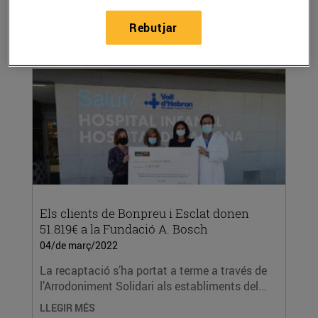
LLEGIR MÉS
Rebutjar
Els clients de Bonpreu i Esclat donen
51.819€ a la Fundació A. Bosch
04/de març/2022
La recaptació s’ha portat a terme a través de
l’Arrodoniment Solidari als establiments del...
LLEGIR MÉS