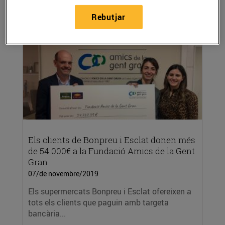
per...
Rebutjar
LLEGIR MÉS
Els clients de Bonpreu i Esclat donen més
de 54.000€ a la Fundació Amics de la Gent
Gran
07/de novembre/2019
Els supermercats Bonpreu i Esclat ofereixen a
tots els clients que paguin amb targeta
bancària...