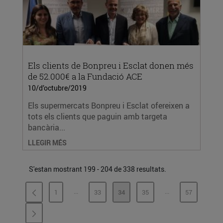
Els clients de Bonpreu i Esclat donen més
de 52.000€ a la Fundació ACE
10/d’octubre/2019
Els supermercats Bonpreu i Esclat ofereixen a
tots els clients que paguin amb targeta
bancària...
LLEGIR MÉS
S'estan mostrant 199 - 204 de 338 resultats.
...
...
1
33
34
35
57
PÀGINES INTERMÈDIES
PÀGINES INTERMÈ
PÀGINA
PÀGINA
PÀGINA
PÀGINA
PÀGINA