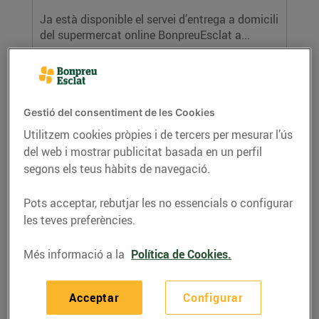
Ja està disponible el servei d’entrega a domicili
del supermercat online BonpreuEsclat a...
LLEGIR MÉS
Gestió del consentiment de les Cookies
Utilitzem cookies pròpies i de tercers per mesurar l’ús
del web i mostrar publicitat basada en un perfil
segons els teus hàbits de navegació.
Pots acceptar, rebutjar les no essencials o configurar
les teves preferències.
La campanya Una poma per la vida
recapta 65.000€ per l’esclerosi múltiple
Més informació a la
Política de Cookies.
12/de novembre/2019
Els supermercats Bonpreu i Esclat han
Acceptar
Configurar
col·laborat amb la Fundació Esclerosi Múltiple