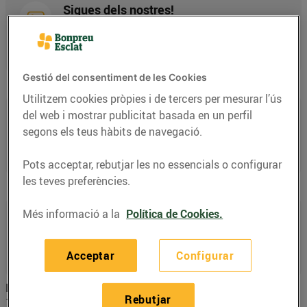
Sigues dels nostres!
El primer pas per sol·licitar el llibre* gratuït Cuina
amb El Tatano és tenir la Targeta Client de
BonpreuEsclat.
Gestió del consentiment de les Cookies
Utilitzem cookies pròpies i de tercers per mesurar l’ús
Sol·licita'l per la tauleta
del web i mostrar publicitat basada en un perfil
segons els teus hàbits de navegació.
Sol·licita el llibre a través de la tauleta digital que
trobaràs al punt d'informació o caixa central dels
nostres establiments.
Pots acceptar, rebutjar les no essencials o configurar
les teves preferències.
Recull-lo i gaudeix-lo!
Més informació a la
Política de Cookies.
Recull el llibre en qualsevol dels nostres
establiments, presentant la Targeta Client de
Acceptar
Configurar
BonpreuEsclat.
El llibre "Cuina amb El Tatano" va dirigit a infants d'entre 4 a
Rebutjar
12 anys. En aquest sentit, en sol·licitar el llibre, les dates de