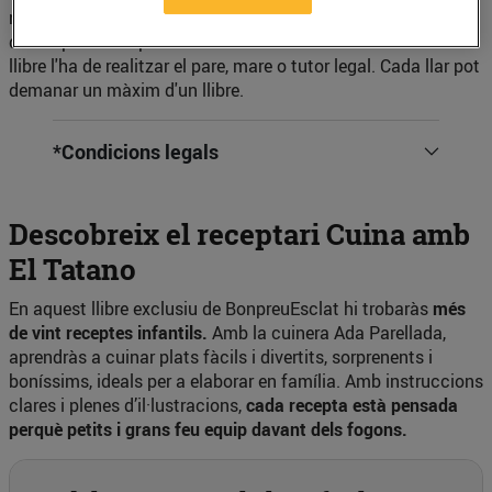
naixement dels nen/a ha de correspondre a aquesta franja
d’edat per tal de procedir amb la sol·licitud. La sol·licitud del
llibre l'ha de realitzar el pare, mare o tutor legal. Cada llar pot
demanar un màxim d'un llibre.
*Condicions legals
Descobreix el receptari Cuina amb
El Tatano
En aquest llibre exclusiu de BonpreuEsclat hi trobaràs
més
de vint receptes infantils.
Amb la cuinera Ada Parellada,
aprendràs a cuinar plats fàcils i divertits, sorprenents i
boníssims, ideals per a elaborar en família. Amb instruccions
clares i plenes d’il·lustracions,
cada recepta està pensada
perquè petits i grans feu equip davant dels fogons.