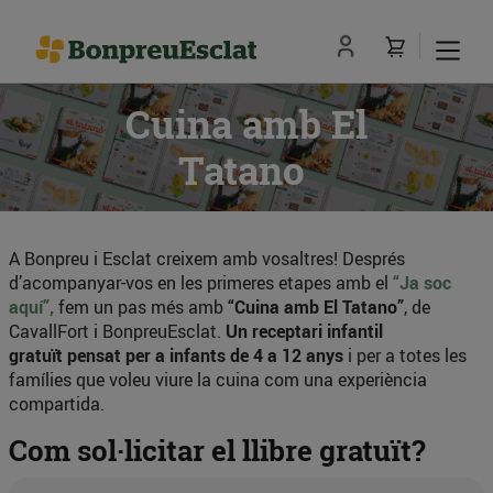
Cuina amb El
Tatano
A Bonpreu i Esclat creixem amb vosaltres! Després
d’acompanyar-vos en les primeres etapes amb el
“Ja soc
aquí”,
fem un pas més amb
“Cuina amb El Tatano”
, de
CavallFort i BonpreuEsclat.
Un receptari infantil
gratuït
pensat per a infants de 4 a 12 anys
i per a totes les
famílies que voleu viure la cuina com una experiència
compartida.
Com sol·licitar el llibre gratuït?