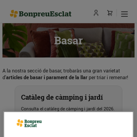
Basar
A la nostra secció de basar, trobaràs una gran varietat
d'
articles de basar i parament de la llar
per triar i remenar!
Catàleg de càmping i jardí
Consulta el catàleg de càmping i jardí del 2026.
Hi trobaràs una àmplia varietat d'articles
pensats per decorar la teva llar, terrassa o jardí,
així com per organitzar les teves escapades a la
piscina, a la platja o a la muntanya.