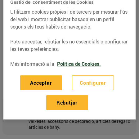
Gestió del consentiment de les Cookies
Utilitzem cookies pròpies i de tercers per mesurar l’ús
Consulta'l
del web i mostrar publicitat basada en un perfil
segons els teus hàbits de navegació.
Pots acceptar, rebutjar les no essencials o configurar
les teves preferències.
Més informació a la
Política de Cookies.
Acceptar
Configurar
Rebutjar
Articles per a la llar
Disposem d’una àmplia varietat d’estils de tèxtils,
vaixelles, accessoris de decoració, articles de regal o
articles de bany.