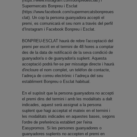
(https://www.instagram.com/bonpreuesclat/) i
Supermercats Bonpreu i Esclat
(https://www.facebook.com/supermercatsbonpreues
clat). Un cop la persona guanyadora accepti el
premi, es comunicarà el seu nom a través del perfil
d’Instagram i Facebook Bonpreu i Esclat.
BONPREU-ESCLAT haurà de rebre l'acceptació del
premi per escrit en el termini de 48 hores a comptar
des de la data de notificació de la seva condició de
guanyador/a o de guanyador/a suplent. Aquesta
acceptació podrà fer-se per missatge directe i haurà
d'incloure el nom complet, un telèfon de contacte,
l’adreça de correu electrònic i l’adreça del seu
establiment Bonpreu o Esclat habitual.
En el supòsit que la persona guanyadora no accepti
el premi dins del termini i amb les modalitats a dalt
indicades, aquest serà assignat a la persona
suplent que hagi acceptat el mateix en el termini i
les modalitats indicades en aquestes bases, segons
l'ordre de preferència establert per l'eina
Easypromos. Si les persones guanyadores o
guanyadores suplents no accepten el premi en