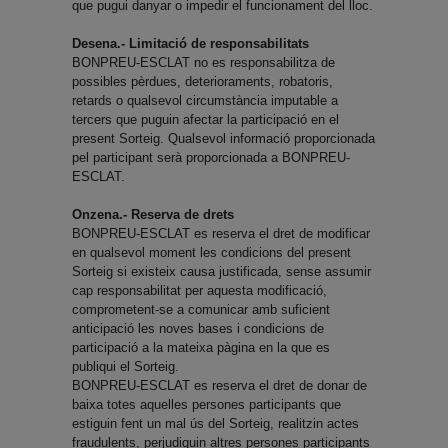
que pugui danyar o impedir el funcionament del lloc.
Desena.- Limitació de responsabilitats
BONPREU-ESCLAT no es responsabilitza de
possibles pèrdues, deterioraments, robatoris,
retards o qualsevol circumstància imputable a
tercers que puguin afectar la participació en el
present Sorteig. Qualsevol informació proporcionada
pel participant serà proporcionada a BONPREU-
ESCLAT.
Onzena.- Reserva de drets
BONPREU-ESCLAT es reserva el dret de modificar
en qualsevol moment les condicions del present
Sorteig si existeix causa justificada, sense assumir
cap responsabilitat per aquesta modificació,
comprometent-se a comunicar amb suficient
anticipació les noves bases i condicions de
participació a la mateixa pàgina en la que es
publiqui el Sorteig.
BONPREU-ESCLAT es reserva el dret de donar de
baixa totes aquelles persones participants que
estiguin fent un mal ús del Sorteig, realitzin actes
fraudulents, perjudiquin altres persones participants