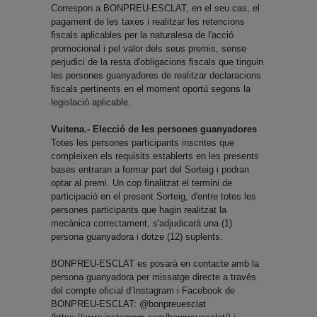
Correspon a BONPREU-ESCLAT, en el seu cas, el
pagament de les taxes i realitzar les retencions
fiscals aplicables per la naturalesa de l'acció
promocional i pel valor dels seus premis, sense
perjudici de la resta d'obligacions fiscals que tinguin
les persones guanyadores de realitzar declaracions
fiscals pertinents en el moment oportú segons la
legislació aplicable.
Vuitena.- Elecció de les persones guanyadores
Totes les persones participants inscrites que
compleixen els requisits establerts en les presents
bases entraran a formar part del Sorteig i podran
optar al premi. Un cop finalitzat el termini de
participació en el present Sorteig, d'entre totes les
persones participants que hagin realitzat la
mecànica correctament, s'adjudicarà una (1)
persona guanyadora i dotze (12) suplents.
BONPREU-ESCLAT es posarà en contacte amb la
persona guanyadora per missatge directe a través
del compte oficial d’Instagram i Facebook de
BONPREU-ESCLAT: @bonpreuesclat