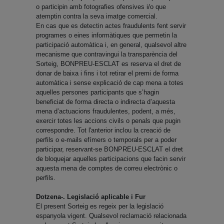
o participin amb fotografies ofensives i/o que
atemptin contra la seva imatge comercial.
En cas que es detectin actes fraudulents fent servir
programes o eines informàtiques que permetin la
participació automàtica i, en general, qualsevol altre
mecanisme que contravingui la transparència del
Sorteig, BONPREU-ESCLAT es reserva el dret de
donar de baixa i fins i tot retirar el premi de forma
automàtica i sense explicació de cap mena a totes
aquelles persones participants que s’hagin
beneficiat de forma directa o indirecta d’aquesta
mena d’actuacions fraudulentes, podent, a més,
exercir totes les accions civils o penals que pugin
correspondre. Tot l'anterior inclou la creació de
perfils o e-mails efímers o temporals per a poder
participar, reservant-se BONPREU-ESCLAT el dret
de bloquejar aquelles participacions que facin servir
aquesta mena de comptes de correu electrònic o
perfils.
Dotzena-. Legislació aplicable i Fur
El present Sorteig es regeix per la legislació
espanyola vigent. Qualsevol reclamació relacionada