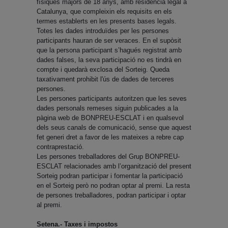
físiques majors de 18 anys, amb residència legal a
Catalunya, que compleixin els requisits en els
termes establerts en les presents bases legals.
Totes les dades introduïdes per les persones
participants hauran de ser veraces. En el supòsit
que la persona participant s’hagués registrat amb
dades falses, la seva participació no es tindrà en
compte i quedarà exclosa del Sorteig. Queda
taxativament prohibit l'ús de dades de terceres
persones.
Les persones participants autoritzen que les seves
dades personals remeses siguin publicades a la
pàgina web de BONPREU-ESCLAT i en qualsevol
dels seus canals de comunicació, sense que aquest
fet generi dret a favor de les mateixes a rebre cap
contraprestació.
Les persones treballadores del Grup BONPREU-
ESCLAT relacionades amb l’organització del present
Sorteig podran participar i fomentar la participació
en el Sorteig però no podran optar al premi. La resta
de persones treballadores, podran participar i optar
al premi.
Setena.- Taxes i impostos