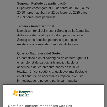
Segona.- Període de participació
El període començarà el 15 de febrer de 2025, a les
20:30 hores i acabarà el 22 de febrer de 2025 a les
23:59 hores (hora peninsular).
Tercera.- Àmbit territorial
L'àmbit territorial del present Sorteig és la Comunitat
Autònoma de Catalunya. Podran participar en el
Sorteig totes aquelles persones que tinguin
residència a la referida Comunitat Autònoma.
Quarta.- Naturalesa del Sorteig
La participació en el Sorteig és de caràcter gratuït i
el simple fet de participar-hi implica la plena
acceptació de les presents bases en la seva
totalitat. En conseqüència, qualsevol manifestació
en el sentit de no acceptar-les implica l'exclusió
immediata de la persona participant, quedant
BONPREU-ESCLAT exonerat de les seves
obligacions cap a la persona participant.
Cinquena.- Mecànica del Sorteig
Les persones que vulguin participar hauran de
Gestió del consentiment de les Cookies