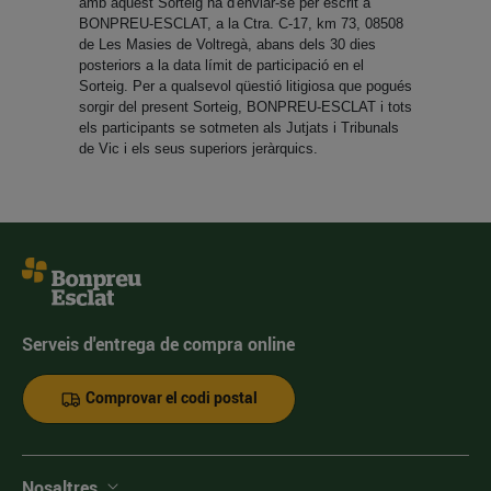
amb aquest Sorteig ha d'enviar-se per escrit a
BONPREU-ESCLAT, a la Ctra. C-17, km 73, 08508
de Les Masies de Voltregà, abans dels 30 dies
posteriors a la data límit de participació en el
Sorteig. Per a qualsevol qüestió litigiosa que pogués
sorgir del present Sorteig, BONPREU-ESCLAT i tots
els participants se sotmeten als Jutjats i Tribunals
de Vic i els seus superiors jeràrquics.
Serveis d'entrega de compra online
Comprovar el codi postal
Nosaltres