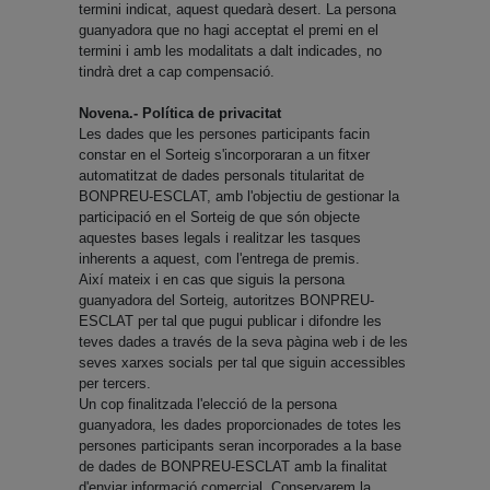
termini indicat, aquest quedarà desert. La persona
guanyadora que no hagi acceptat el premi en el
termini i amb les modalitats a dalt indicades, no
tindrà dret a cap compensació.
Novena.- Política de privacitat
Les dades que les persones participants facin
constar en el Sorteig s'incorporaran a un fitxer
automatitzat de dades personals titularitat de
BONPREU-ESCLAT, amb l'objectiu de gestionar la
participació en el Sorteig de que són objecte
aquestes bases legals i realitzar les tasques
inherents a aquest, com l'entrega de premis.
Així mateix i en cas que siguis la persona
guanyadora del Sorteig, autoritzes BONPREU-
ESCLAT per tal que pugui publicar i difondre les
teves dades a través de la seva pàgina web i de les
seves xarxes socials per tal que siguin accessibles
per tercers.
Un cop finalitzada l'elecció de la persona
guanyadora, les dades proporcionades de totes les
persones participants seran incorporades a la base
de dades de BONPREU-ESCLAT amb la finalitat
d'enviar informació comercial. Conservarem la