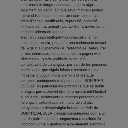
informació el temps necessari i mentre sigui
legalment obligatori. En qualsevol moment podràs
retirar el teu consentiment, així com exercir els
drets d'accés, rectificació, supressió, oposició,
limitació del tractament i portabilitat, a través de la
següent adreça de correu
electrònic
seguretatlopd@bonpreu.cat
o, si ho
consideres oportú, presentar una reclamació davant
de l'Agència Espanyola de Protecció de Dades. Per
a més informació, consulta la nostra pàgina web.
Així mateix, queda prohibida la inclusió i
comunicació de continguts, per part de les persones
participants, que siguin falsos o inexactes i que
indueixin o puguin induir a error a la resta de
persones participants o al personal de BONPREU-
ESCLAT, en particular els continguts que es trobin
protegits per qualsevol dret de propietat intel·lectual
o industrial, pertanyents a terceres persones quan
no tinguin l'autorització del titular dels drets,
menyscabin o desprestigiïn la fama o crèdit de
BONPREU-ESCLAT, siguin considerades com a un
cas de publicat il·lícita, enganyosa o deslleial i/o
incorporin virus o qualsevol altre element electrònic