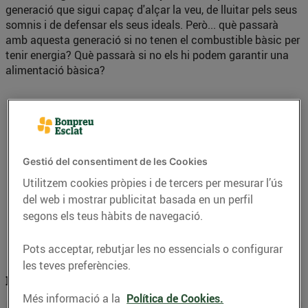
generació que sigui capaç d'alçar la veu, de lluitar pels seus
somnis i de defensar els seus ideals. Però... què passarà
amb aquesta generació si no tenen el combustible bàsic per
tenir energia? Què passarà si no els hi podem garantir una
alimentació bàsica?
Gestió del consentiment de les Cookies
Utilitzem cookies pròpies i de tercers per mesurar l’ús
del web i mostrar publicitat basada en un perfil
segons els teus hàbits de navegació.
Pots acceptar, rebutjar les no essencials o configurar
les teves preferències.
La realitat actual
Més informació a la
Política de Cookies.