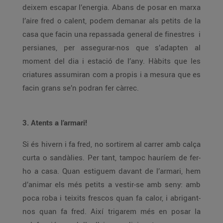
deixem escapar l’energia. Abans de posar en marxa
l’aire fred o calent, podem demanar als petits de la
casa que facin una repassada general de finestres i
persianes, per assegurar-nos que s’adapten al
moment del dia i estació de l’any. Hàbits que les
criatures assumiran com a propis i a mesura que es
facin grans se’n podran fer càrrec.
3. Atents a l’armari!
Si és hivern i fa fred, no sortirem al carrer amb calça
curta o sandàlies. Per tant, tampoc hauríem de fer-
ho a casa. Quan estiguem davant de l’armari, hem
d’animar els més petits a vestir-se amb seny: amb
poca roba i teixits frescos quan fa calor, i abrigant-
nos quan fa fred. Així trigarem més en posar la