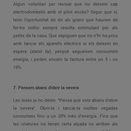
Algun voluntari per revisar que no deixem cap
electrodomèstic amb el pilot encès? Segur que sí,
tenir l’oportunitat de dir als grans que haurien de
fer-ho millor sempre resulta estimulant per als
petits de la casa. Que sàpiguen que no n’hi ha prou
amb tancar els aparells elèctrics si els deixem en
espera (
stand by
), perquè segueixen consumint
energia, i poden encarir la factura entre un 5 i un
16%.
7. Pensem abans d’obrir la nevera
Les àvies ja ho deien: “Pensa què vols abans d’obrir
la nevera”. Obrir-la i tancar-la moltes vegades
consumeix fins a un 20% més d’energia. Fins que
les criatures no tenen certa alçada no arriben als