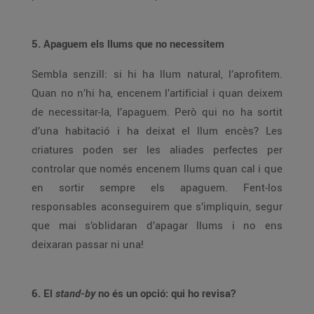
5. Apaguem els llums que no necessitem
Sembla senzill: si hi ha llum natural, l’aprofitem.
Quan no n’hi ha, encenem l’artificial i quan deixem
de necessitar-la, l’apaguem. Però qui no ha sortit
d’una habitació i ha deixat el llum encès? Les
criatures poden ser les aliades perfectes per
controlar que només encenem llums quan cal i que
en sortir sempre els apaguem. Fent-los
responsables aconseguirem que s’impliquin, segur
que mai s’oblidaran d’apagar llums i no ens
deixaran passar ni una!
6. El
stand-by
no és un opció: qui ho revisa?