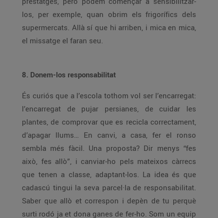
prestatges, però podem començar a sensibilitzar-
los, per exemple, quan obrim els frigorífics dels
supermercats. Allà sí que hi arriben, i mica en mica,
el missatge el faran seu.
8. Donem-los responsabilitat
És curiós que a l’escola tothom vol ser l’encarregat:
l’encarregat de pujar persianes, de cuidar les
plantes, de comprovar que es recicla correctament,
d’apagar llums… En canvi, a casa, fer el ronso
sembla més fàcil. Una proposta? Dir menys “fes
això, fes allò”, i canviar-ho pels mateixos càrrecs
que tenen a classe, adaptant-los. La idea és que
cadascú tingui la seva parcel·la de responsabilitat.
Saber que allò et correspon i depèn de tu perquè
surti rodó ja et dona ganes de fer-ho. Som un equip