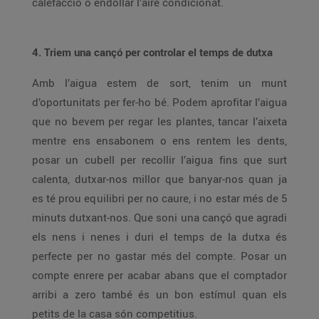
calefacció o endollar l’aire condicionat.
4. Triem una cançó per controlar el temps de dutxa
Amb l’aigua estem de sort, tenim un munt
d’oportunitats per fer-ho bé. Podem aprofitar l’aigua
que no bevem per regar les plantes, tancar l’aixeta
mentre ens ensabonem o ens rentem les dents,
posar un cubell per recollir l’aigua fins que surt
calenta, dutxar-nos millor que banyar-nos quan ja
es té prou equilibri per no caure, i no estar més de 5
minuts dutxant-nos. Que soni una cançó que agradi
els nens i nenes i duri el temps de la dutxa és
perfecte per no gastar més del compte. Posar un
compte enrere per acabar abans que el comptador
arribi a zero també és un bon estímul quan els
petits de la casa són competitius.