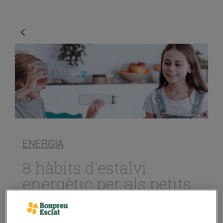
ENERGIA
8 hàbits d'estalvi
energètic per als petits
de la casa
23/d’abril/2021