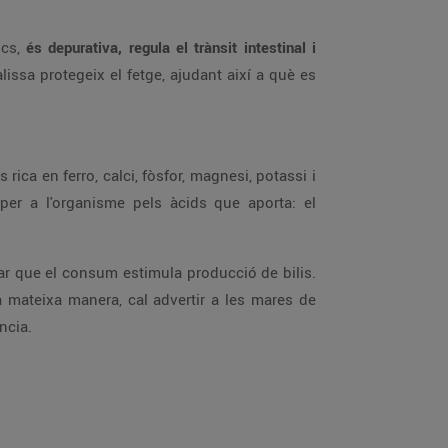
ncs,
és depurativa, regula el trànsit intestinal i
issa protegeix el fetge, ajudant així a què es
s rica en ferro, calci, fòsfor, magnesi, potassi i
 per a l'organisme pels àcids que aporta: el
dar que el consum estimula producció de bilis.
a mateixa manera, cal advertir a les mares de
ncia.