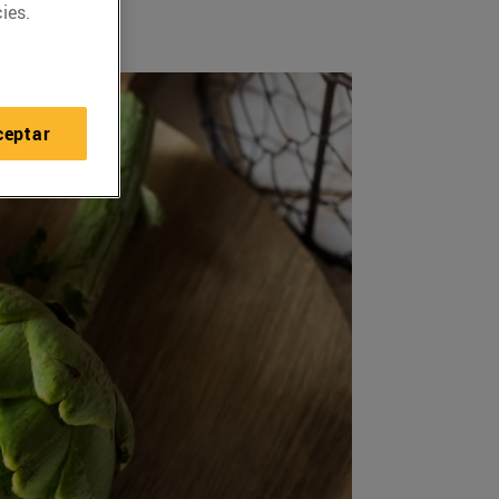
ies.
ceptar