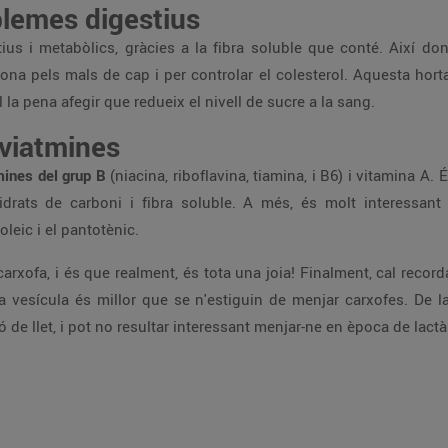
oblemes digestius
ius i metabòlics, gràcies a la fibra soluble que conté. Així do
na pels mals de cap i per controlar el colesterol. Aquesta hortal
la pena afegir que redueix el nivell de sucre a la sang.
 viatmines
mines del grup B
(niacina, riboflavina, tiamina, i B6) i vitamina A. É
drats de carboni i fibra soluble. A més, és molt interessant
noleic i el pantotènic.
arxofa, i és que realment, és tota una joia! Finalment, cal recor
a vesícula és millor que se n'estiguin de menjar carxofes. De l
de llet, i pot no resultar interessant menjar-ne en època de lactà