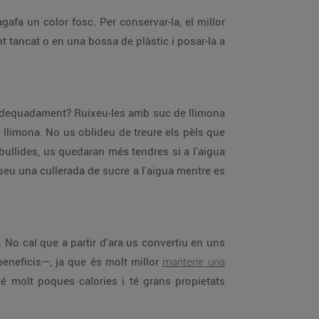
agafa un color fosc. Per conservar-la, el millor
 tancat o en una bossa de plàstic i posar-la a
n adequadament? Ruixeu-les amb suc de llimona
 llimona. No us oblideu de treure els pèls que
bullides, us quedaran més tendres si a l'aigua
oseu una cullerada de sucre a l'aigua mentre es
. No cal que a partir d'ara us convertiu en uns
beneficis—, ja que és molt millor
mantenir una
té molt poques calories i té grans propietats