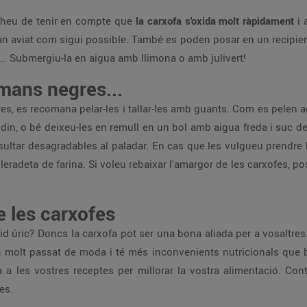
 heu de tenir en compte que
la carxofa s'oxida molt ràpidament
i 
tan aviat com sigui possible. També es poden posar en un recipient
... Submergiu-la en aigua amb llimona o amb julivert!
mans negres...
res, es recomana pelar-les i tallar-les amb guants. Com es pele
idin, o bé deixeu-les en remull en un bol amb aigua freda i suc de
esultar desagradables al paladar. En cas que les vulgueu prendre 
leradeta de farina. Si voleu rebaixar l'amargor de les carxofes, p
e les carxofes
id úric? Doncs la carxofa pot ser una bona aliada per a vosaltres
tà molt passat de moda i té més inconvenients nutricionals que 
a a les vostres receptes per millorar la vostra alimentació. Con
es.