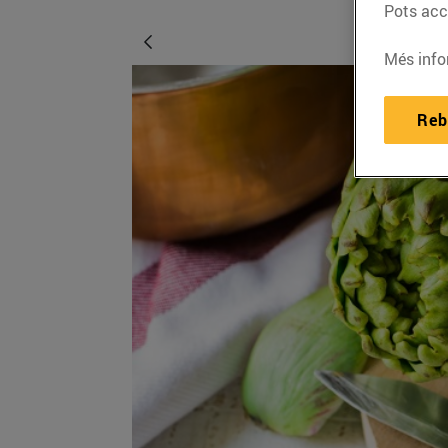
Pots acce
Més info
Reb