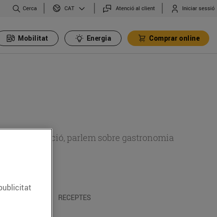
Cerca
Atenció al client
Iniciar sessió
CAT
Mobilitat
Energia
Comprar online
 sobre alimentació, parlem sobre gastronomia
publicitat
 I TRADICIONS
RECEPTES