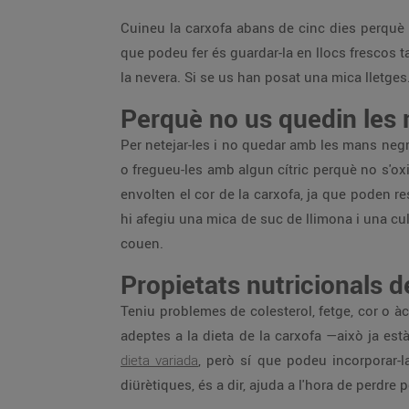
Cuineu la carxofa abans de cinc dies perquè
que podeu fer és guardar-la en llocs frescos 
la nevera. Si se us han posat una mica lletges
Perquè no us quedin les 
Per netejar-les i no quedar amb les mans neg
o fregueu-les amb algun cítric perquè no s'ox
envolten el cor de la carxofa, ja que poden r
hi afegiu una mica de suc de llimona i una cul
couen.
Propietats nutricionals d
Teniu problemes de colesterol, fetge, cor o àc
adeptes a la dieta de la carxofa —això ja es
dieta variada
, però sí que podeu incorporar-l
diürètiques, és a dir, ajuda a l'hora de perdre p