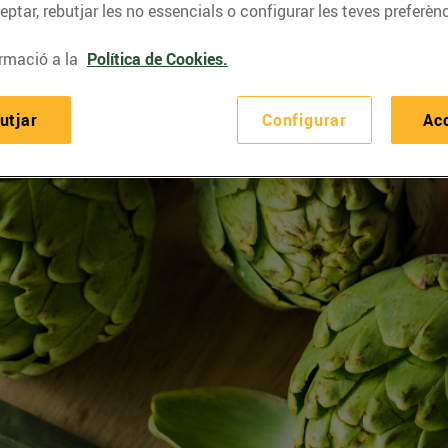
ptar, rebutjar les no essencials o configurar les teves preferènc
rmació a la
Política de Cookies.
utjar
Configurar
Ac