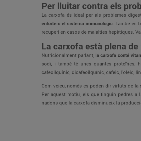
Per lluitar contra els pr
La carxofa és ideal per als problemes digest
enforteix el sistema immunològic
. També és bo
recuperi en casos de malalties hepàtiques. Val 
La carxofa està plena de
Nutricionalment parlant,
la carxofa conté vita
sodi, i també té unes quantes proteïnes, hi
cafeoilquínic, dicafeoilquínic, cafeic, l'oleic, li
Com veieu, només es poden dir virtuts de la c
Per aquest motiu, els que tinguin pedres a l
nadons que la carxofa disminueix la producció 