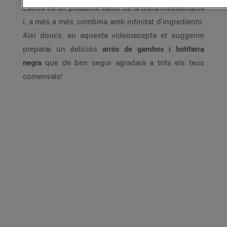
L'arròs és un producte bàsic de la dieta mediterrània
i, a més a més, combina amb infinitat d'ingredients.
Així doncs, en aquesta videorecepta et suggerim
preparar un deliciós
arròs de gambes i botifarra
negra
que de ben segur agradarà a tots els teus
comensals!