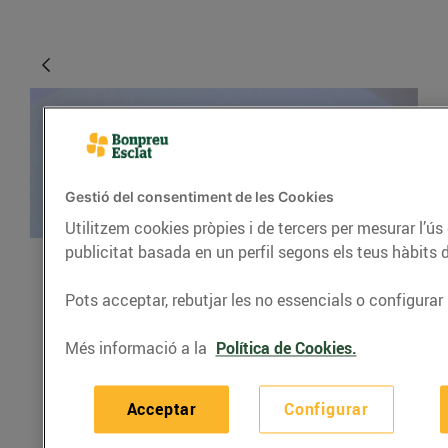
Gestió del consentiment de les Cookies
Utilitzem cookies pròpies i de tercers per mesurar l’ús
publicitat basada en un perfil segons els teus hàbits 
RECEPTES
Pots acceptar, rebutjar les no essencials o configurar 
Arròs de gambes i
Més informació a la
Política de Cookies.
botifarra negra
27/de juliol/2016
Acceptar
Configurar